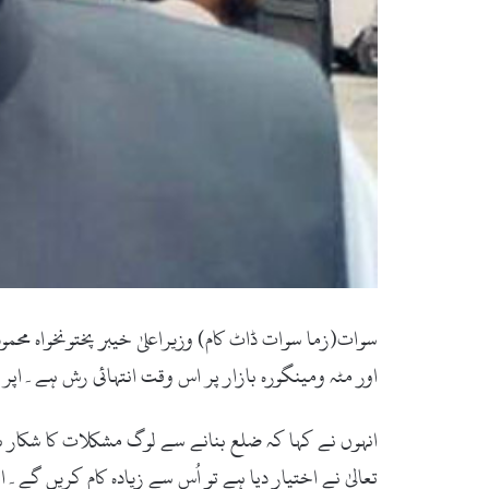
سوات(زما سوات ڈاٹ کام) وزیراعلیٰ خیبر پختونخواہ 
اور مٹہ ومینگورہ بازار پر اس وقت انتہائی رش ہے۔اپر 
انہوں نے کہا کہ ضلع بنانے سے لوگ مشکلات کا شکار ہ
تعالیٰ نے اختیار دیا ہے تو اُس سے زیادہ کام کریں 