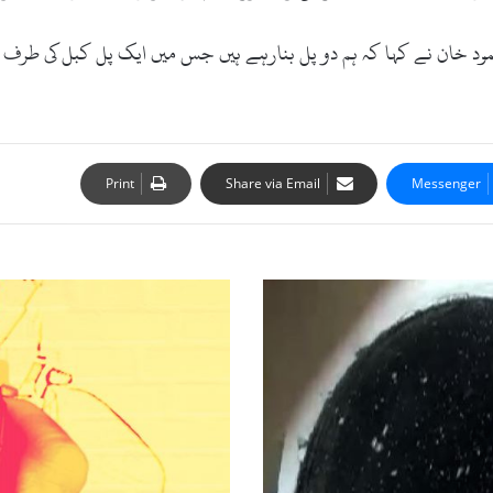
محمود خان نے کہا کہ ہم دو پل بنارہے ہیں جس میں ایک پل کبل کی طرف
Print
Share via Email
Messenger
چ
ا
ر
س
د
ہ
:
ا
ی