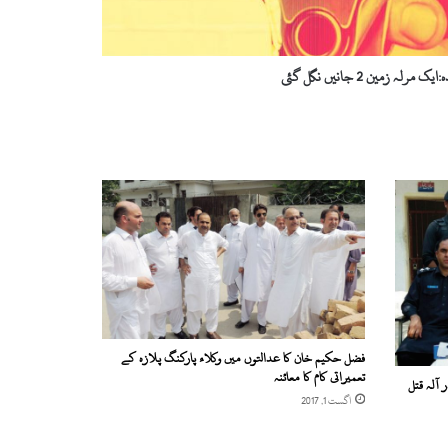
 مرلہ زمین 2 جانیں نگل گئی
فضل حکیم خان کا عدالتوں میں وکلاء پارکنگ پلازہ کے
تعمیراتی کام کا معائنہ
 آلہ قتل
اگست 1, 2017