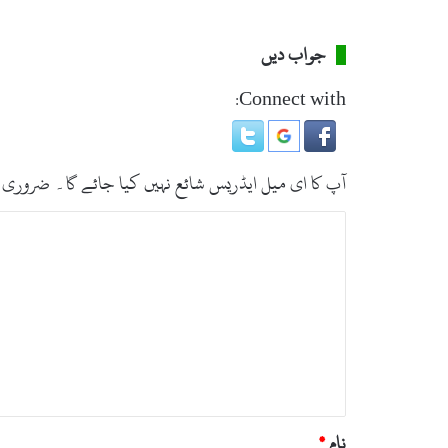
ت
ع
جواب دیں
د
د
Connect with:
گ
ا
ڑ
ی
آپ کا ای میل ایڈریس شائع نہیں کیا جائے گا۔
ضروری 
ا
ں
ت
پ
ھ
ب
ن
ص
س
گ
ر
ئ
ہ
ی
*
ں
نام
*