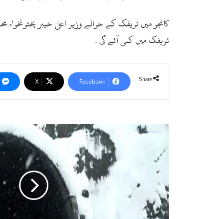
کانجو میں ٹریفک کے حوالے وزیر اعلیٰ خیبر پختونخواہ 
ٹریفک میں کمی آئے گی۔
Share
X
Facebook
ب
ر
ف
ب
ا
ر
ی
س
ے