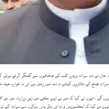
محمود خان نے مٹہ سوات پریس کلب کے صحافیوں سے گفتگو کرتے ہوئے ک
سوات ضلع کے دفاتروں کیلئے نہ مٹہ میں زمین ہے اور نہ خوازہ خیلہ می
وں گے۔انہوں نے کہا کہ میں نے اپنے حلقے میں اپنی وزارت میں جو کا
گے۔انہوں نے کہا کہ ایکسپریس وے اور بائی پاس سڑکوں سے سوات کے ٹر