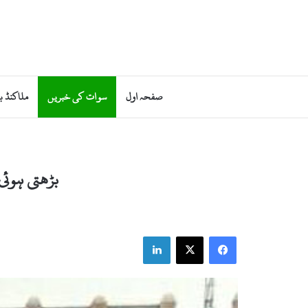
صفحہ اول
سوات کی خبریں
ملاکنڈ ب
بڑھتی ہوئی
LinkedIn
X
Facebook