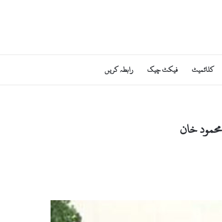
کلائمیٹ
فیکٹ چیک
رابطہ کریں
محمود خان