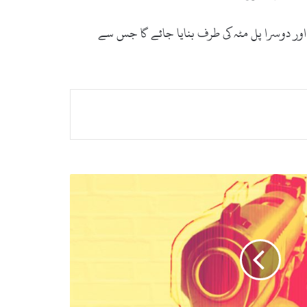
 اور دوسرا پل مٹہ کی طرف بنایا جائے گا جس سے