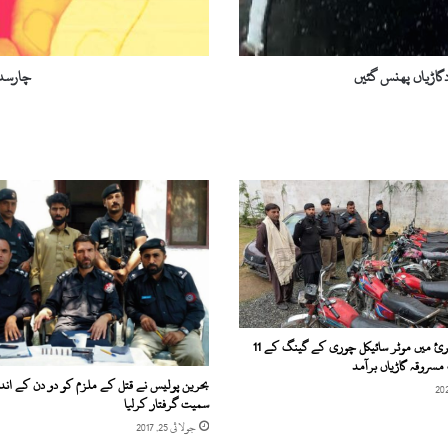
ک
م
ر
ل
گاڑیاں پھنس گئیں
چارسدہ:ایک
ہ
ز
م
ی
ن
2
ج
ا
ن
ی
ں
ن
گ
سوات: گوالیرئ میں موٹر سائیکل چوری کے گینگ کے 11
ل
، مسروقہ گاڑیاں برآمد
گ
بحرین پولیس نے قتل کے ملزم کو دو دن کے اندر
ئ
سمیت گرفتار کرلیا
ی
جولائی 25, 2017