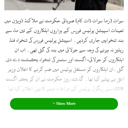
l
سوات (زما سوات ڈاٹ کام) صوبائی حکومت نے ملاکنڈ ڈویژن میں
تعینات اسپیشل پولیس فورس کے ہزاروں اہلکاروں کے تین ماہ سے
بند تنخواہیں جاری کردیں۔ اسپیشل پولیس فورس کی تنخواہ فنڈ
ریلیز نہ ہونے کی وجہ سے جولائی میں بند کی گئی تھی۔ اب ان
اہلکاروں کو جولائی، اگست اور ستمبر کی تنخواہ یکمشت دے دی
گئی۔ان اہلکاروں کو مستقل پولیس میں ضم کرنے کا اعلان وزیر
اعلیٰ نے پہلے کیا تھا۔ گذشتہ روز حکومت نے ان کو یکم اگست
2019ء سے ریگولر پولیس کے مراعات دینے کا بھی اعلان کیا تھا۔
Show More