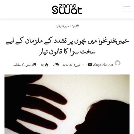
مینو
ھوم
/
خیبر پختونخواہ
خیبرپختونخوا میں بچوں پر تشدد کے ملزمان کے لیے
سخت سزا کا قانون تیار
Waqas Haroon
S
فروری 19, 2020
0
121
2 منٹوں کا مطالعہ
e
n
d
a
n
e
m
a
i