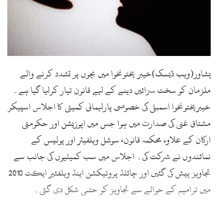
l
پشاور(ویب ڈیسک)خیبر پختونخوا میں بچوں پر تشدد کرنے والے
ملزمان کو سخت سزائیں دینے کے لیے قانون تیار کرلیا گیا ہے۔
خیبرپختونخوا اسمبلی کی خصوصی پارلیمانی کمیٹی کا اجلاس اسپیکر
مشتاق غنی کی صدارت میں ہوا جس میں اپوزیشن اور حکومتی
ارکان کے علاوہ محکمہ قانون، سوشل ویلفیئر اور پولیس کے
نمائندوں نے شرکت کی۔ اجلاس میں سب کمیٹیوں کی جانب سے
تجاویز پیش کی گئیں اور چائلڈ پروٹیکشن اینڈ ویلفئیر ایکٹ 2010
میں ترامیم کے حوالے سے تجاویز کو حتمی شکل دی گئی۔