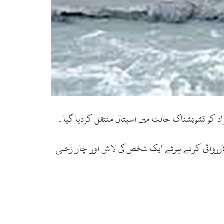
 کو تشویشناک حالت میں اسپتال منتقل کردیا گیا۔
کارروائی کرتے ہوئے ایک شخص کی لاش اور چار زخمی