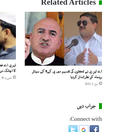
Related Articles
م
ی
ں
ا
ی
ک
خ
ا
ت
و
ن
ایم پی اے ف
ا
کا اچانک دور
اے این پی نے ٹکٹوں کی تقسیم میں پی کے6 کے سینئر
و
رہنماء کو نظرانداز کردیا
جنوری 18, 2018
ر
مئی 3, 2023
ب
چ
ی
جواب دیں
ز
خ
Connect with:
م
ی