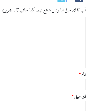
آپ کا ای میل ایڈریس شائع نہیں کیا جائے گا۔
ضروری 
ت
ب
ص
ر
ہ
*
نام
*
ای میل
*