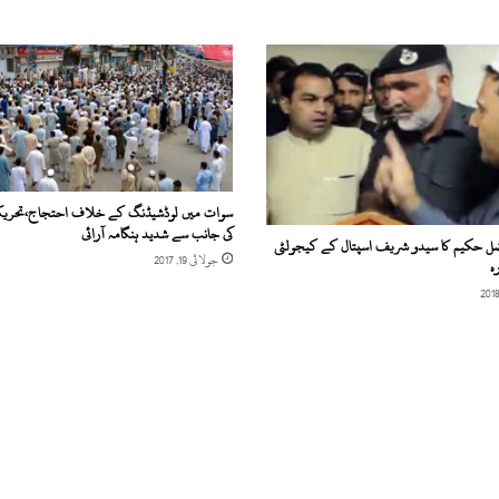
ا
ل
ا
ن
ہ
ت
ق
ر
ی
سوات میں لوڈشیڈنگ کے خلاف احتجاج،تحری
ب
کی جانب سے شدید ہنگامہ آرائی
،
ضل حکیم کا سیدو شریف اسپتال کے کیجولٹی
جولائی 19, 2017
س
ہ
ا
ئ
ن
س
ا
ی
ن
ڈ
آ