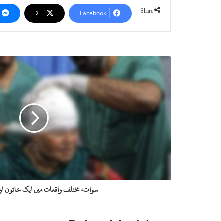
Share
X
Facebook
س
و
ا
ت
،
م
خ
ت
ل
ف
و
ا
ق
سوات، مختلف واقعات میں ایک خاتون او
ع
ا
ت