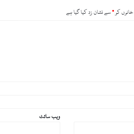
ر
ٹ
خانوں کو
*
سے نشان زد کیا گیا ہے
س
ن
م
ا
ئ
ش
ک
ا
ا
ن
ع
ق
ا
د
ویب‌ سائٹ