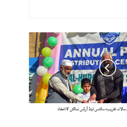
الانہ تقریب، سائنس اینڈ آرٹس نمائش کا انعقاد