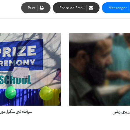
Print
Share via Email
Messenger
س
و
ا
ت
،
ن
ج
ی
س
ک
و
ل
م
ر بچی زخمی
سوات، نجی سکول میں س
ی
ں
س