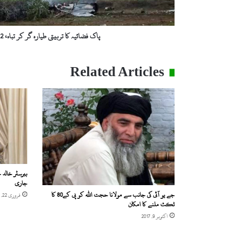
ک
ا
ت
ر
پاک فضائیہ کا تربیتی طیارہ گر کر تباہ، 2 پائلٹ شہید
ب
ی
ت
Related Articles
ی
ط
ی
ا
ر
ہ
گ
ر
ک
ر
بیرسٹر خالد 
ت
جاری
ب
جے یو آئی کی جانب سے مولانا حجت اللہ کو پی کے80 کا
فروری 22, 2020
ا
ٹکٹ ملنے کا امکان
ہ
اکتوبر 9, 2017
،