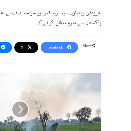
اپوزیشن رہنماؤں سید نوید قمر اور خواجہ آصف نے اع
پاکستان سے ملزم منتقل کر لے گا۔
Share
X
Facebook
پ
ا
ک
ف
ض
ا
ئ
ی
ہ