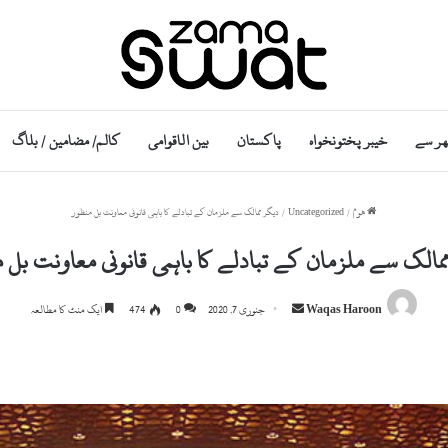
ھر سے
خیبر پختونخواہ
پاکستان
بین الاقوامی
کالم/ مضامین / بلاگ
ھوم
/
Uncategorized
/
دیگر ممالک سے ملزمان کے تبادلے کا باہمی قانونی معاونت بل منظور
مالک سے ملزمان کے تبادلے کا باہمی قانونی معاونت بل 
S
Waqas Haroon
جنوری 7, 2020
0
474
ایک منٹ کا مطالعہ
e
n
d
a
n