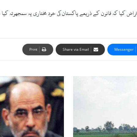
تراض کیا کہ قانون کے ذریعے پاکستان کی خود مختاری پہ سمجھوتہ کیا
Print
Share via Email
Messenger
م
س
ت
ر
ی
ک
ے
ش
ا