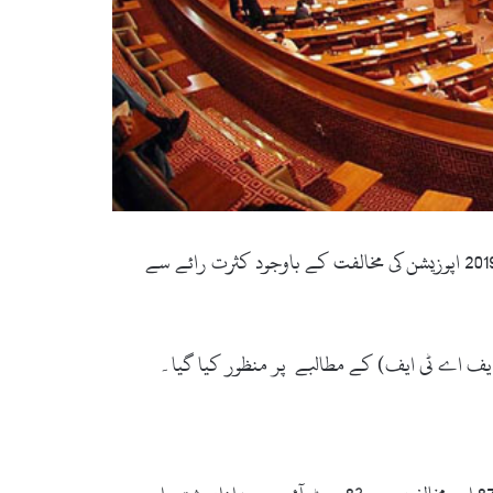
اسلام آباد(ویب ڈیسک): قومی اسمبلی میں دیگر ممالک سے ملزمان کے تبادلے کا باہمی قانونی معاونت (فوجداری معاملات) بل 2019 اپوزیشن کی مخالفت کے باوجود کثرت رائے سے
ایف اے ٹی ایف) کے مطالبے پر منظور کیا گیا۔