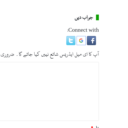
2
پ
ا
جواب دیں
ئ
ل
Connect with:
ٹ
ش
ہ
ی
آپ کا ای میل ایڈریس شائع نہیں کیا جائے گا۔
ضروری 
د
ت
ب
ص
ر
ہ
*