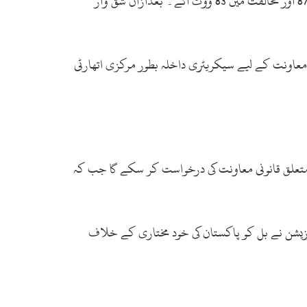
باہمی قانونی معاونت (فوجداری معاملات )بل 2019 پیش کرنےکی تحریک منظوری کے لیے پیش کی گئی تو تحریک کی حمایت میں 87 اور مخالفت میں 83 ووٹ آئے۔ بعدازاں شق وار
ی معاونت کے لیے سیکریٹری داخلہ بطور مرکزی اتھارٹی
 متعلق قانونی معاونت کی درخواست کر سکے گا جب کہ
یشن نے بل کو پاکستان کی خود مختاری کے خلاف