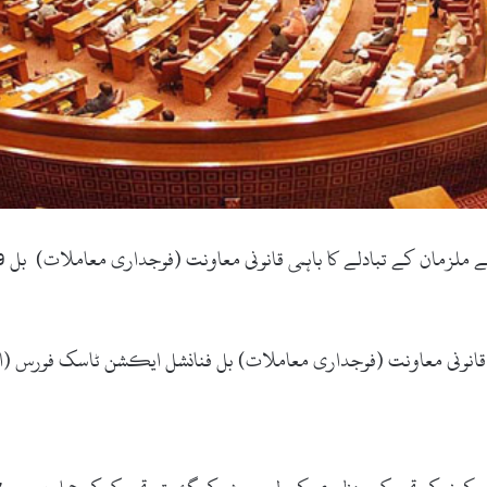
ا کہ قانونی معاونت (فوجداری معاملات) بل فنانشل ایکشن ٹاسک فورس (