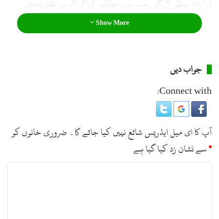
قرارداد منظورکی گئی جس میں مطالبہ کیاگیاکہ بے نظیرانکم
سپورٹ پروگرام سے نکالے گئے 8لاکھ افراد غریب طبقے سے
Show More
تعلق رکھتے ہیں انہیں دوبارہ شامل کیاجائے۔
جواب دیں
Connect with:
آپ کا ای میل ایڈریس شائع نہیں کیا جائے گا۔
ضروری خانوں کو
*
سے نشان زد کیا گیا ہے
ت
ب
ص
ر