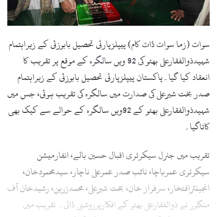
l
سوات (زما سوات ڈاٹ کام) پیپلزپارٹی تحصیل بابوزئی کے زیراہتمام
شہیدذوالفقارعلی بھٹو کی 92 ویں سالگرہ کے موقع پر تقریب کا
انعقاد کیا گیا۔پاکستان پیپلزپارٹی تحصیل بابوزئی کے زیراہتمام
صدر بخت شیرعلی کی صدارت میں سالگرہ کی تقریب ہوئی، جس میں
شہیدذوالفقارعلی بھٹو کے 92ویں سالگرہ کے حوالے سے کیک بھی
کاٹاگیا۔
تقریب میں جنرل سیکرٹری اقبال حسین بالے، انفارمیشن
سیکرٹری عمرباچا، نائب صدر عمرعلی ناچار، سیدمحمودخان،
انجینئرافتخار، سرفراز خان، بخت شیرعلی، محمدزرین، رشیدخان آف
منگلور نے ذوالفقارعلی بھٹو کے افکارپرروشنی ڈالی۔ تقریب میں