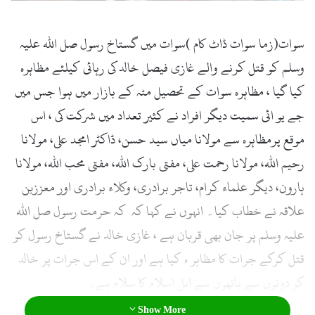
سوات(زما سوات ڈاٹ کام )سوات میں گستاخ رسول صل اللہ علیہ
وسلم کو قتل کرنے والے غازی فیصل خالد کی رہائی کیلئے مظاہرہ
کیا گیا ، مظاہرہ سوات کے تحصیل مٹہ کے بازار میں ہوا جس میں
جے یو ائی سمیت دیگر افراد نے کثیر تعداد میں شرکت کی ، اس
موقع پرمظاہرہ سے مولانا میاں سید حسن، ڈاکٹر امجد علی، مولانا
رحیم اللہ، مولانا رحمت علی، مفتی بارک اللہ، مفتی محب اللہ، مولانا
ہارون، دیگر علماء کرام، تاجر برادری، وکلاء برادری اور معززین
علاقہ نے خطاب کیا۔ انہوں نے کہا کہ کہ حرمت رسول صل اللہ
علیہ وسلم پر جان بھی قربان ہے ، غازی خالد نے گستاخ رسول کو
قتل کرکے جرات کا مظاہر ہ کیا ہے اور ان کے اس جرات پر خالد
کو دونوں سے ہاتھوں سے اہل اسلام کا سلام ہے۔
Show More