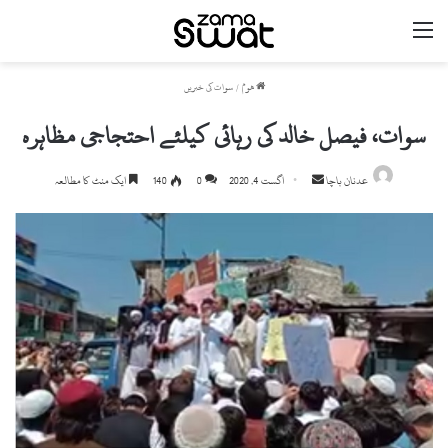
مینو
ھوم
/
سوات کی خبریں
سوات، فیصل خالد کی رہائی کیلئے احتجاجی مظاہرہ
Send
عدنان باچا
اگست 4, 2020
0
140
ایک منٹ کا مطالعہ
an
email