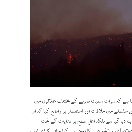
 محمد رئیس خان نے کہا ہے کہ سوات سمیت صوبے کے مختلف علاقوں میں
 سلسلے میں ملاقات اور استفسار پر واضح کیا کہ ان
دیا گیا ہے بلکہ اعلیٰ سطح پر ہدایات کے تحت
ؤہ آئندہ لائحہ عمل کا تعین بھی کیا جائے گا ڈی ایف