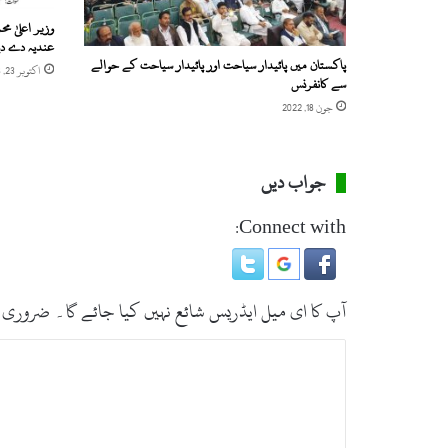
م
وزیر اعلیٰ م
و
عندیہ دے دی
ق
پاکستان میں پائیدار سیاحت اور پائیدار سیاحت کے حوالے
ع
اکتوبر 23, 2018
سے کانفرنس
ہ
جون 18, 2022
ے
ک
ہ
ف
جواب دیں
و
ج
Connect with:
ح
ک
و
م
آپ کا ای میل ایڈریس شائع نہیں کیا جائے گا۔
ضروری 
ت
ک
ت
ی
ب
پ
ش
ص
ت
ر