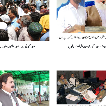
ئ
ی
ب
ھ
ی
غ
ی
ر
ق
ی پشت پر کھڑی ہیں،لیاقت بلوچ
جو کوئی بھی غیر قانونی طور 
ا
ن
و
ن
ی
ط
و
ر
پ
ر
ر
ک