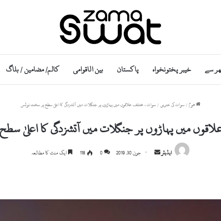
ھر سے
خیبر پختونخواہ
پاکستان
بین الاقوامی
کالم/ مضامین / بلاگ
ھوم
/
سوات کی خبریں
/
سوات ، مختلف علاقوں میں پہاڑوں پر جنگلات میں آتشزدگی کا اعلیٰ سطح پر سخت نوٹس
اقوں میں پہاڑوں پر جنگلات میں آتشزدگی کا اعلیٰ س
S
ایڈیٹر
جون 30, 2019
0
118
ایک منٹ کا مطالعہ
e
n
d
a
n