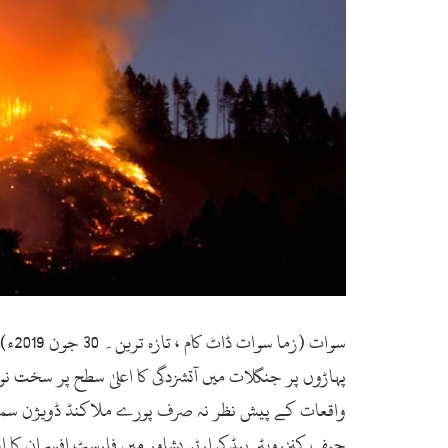
سوا
پہاڑوں پر جنگلات میں آتشزدگی کا اعلیٰ سطح پر سخت 
واقعات کے پیش نظر نہ صرف پورے ملاکنڈ ڈویژن سمیت 
چیف کنزرویٹر ہیڈکوارٹر پشاور میں فارسٹ افسران کا ا