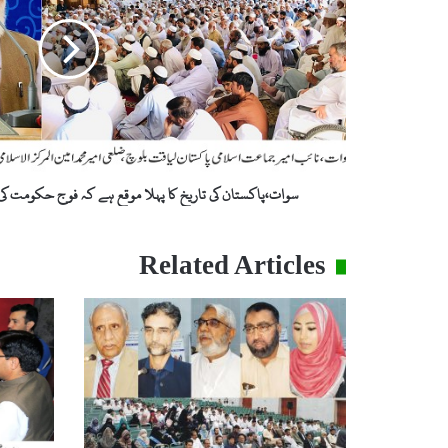
،
پ
ا
ک
س
ت
ا
ن
ک
سوات،پاکستان کی تاریخ کا پہلا موقع ہے کہ فوج حکومت ک
ی
ت
ا
Related Articles
ر
ی
خ
ک
ا
پ
ہ
ل
ا