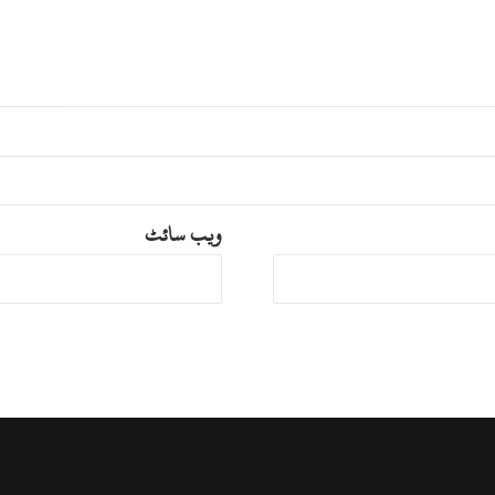
و
ا
ئ
ی
ہ
و
گ
ی
،
ف
ویب‌ سائٹ
ض
ل
ح
ک
ی
م