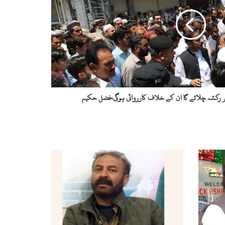
پر رکشہ چلائے گا ان کے خلاف کارروائی ہوگی،فضل حکیم