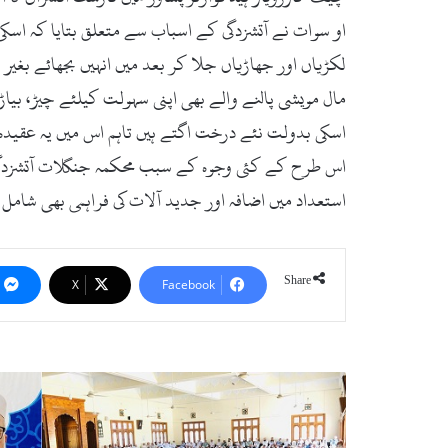
او سوات نے آتشزدگی کے اسباب سے متعلق بتایا کہ اسک
لکڑیاں اور جھاڑیاں جلا کر بعد میں انہیں بجھائے بغی
مال مویشی پالنے والے بھی اپنی سہولت کیلئے چیڑ، بی
اسکی بدولت نئے درخت اگتے ہیں تاہم اس میں یہ عقیدہ
اس طرح کے کئی وجوہ کے سبب محکمہ جنگلات آتشزدگی 
استعداد میں اضافہ اور جدید آلات کی فراہمی بھی شام
Share
X
Facebook
س
و
ا
ت