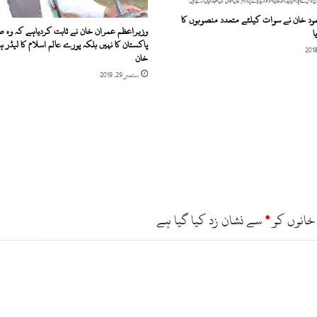
ش
حمود خان نے سوات کیلئے متعدد منصوبوں کا
ہ
وزیراعظم عمران خان نے ثابت کردیاہے کہ وہ 
ا
چ
پاکستان کا نہیں بلکہ پورے عالم اسلام کا لیڈر ہ
ل
خان
ا
ستمبر 29, 2019
ئ
ے
گ
ا
ا
ن
ک
ے
خ
ل
خانوں کو
*
سے نشان زد کیا گیا ہے
ا
ف
ک
ا
ر
ر