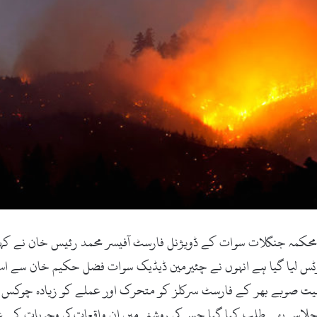
ت (زما سوات ڈاٹ کام ، تازہ ترین۔ 30 جون 2019ء)محکمہ جنگلات سوات کے ڈویژنل فارسٹ آفیسر
نوٹس لیا گیا ہے انہوں نے چئیرمین ڈیڈیک سوات فضل حکیم خان سے اس
صوبے بھر کے فارسٹ سرکلز کو متحرک اور عملے کو زیادہ چوکس بنا 
جلاس بھی طلب کیا گیا جس کی روشنی میں ان واقعات کی وجوہات کے علا