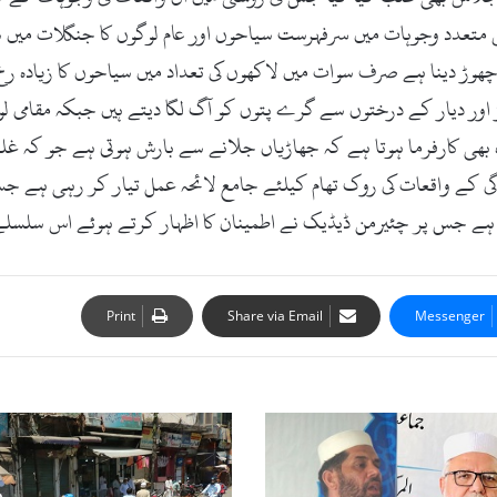
ی متعدد وجوہات میں سرفہرست سیاحوں اور عام لوگوں کا جنگلات میں 
ر چھوڑ دینا ہے صرف سوات میں لاکھوں کی تعداد میں سیاحوں کا زیادہ 
اڑ اور دیار کے درختوں سے گرے پتوں کو آگ لگا دیتے ہیں جبکہ مقامی 
 بھی کارفرما ہوتا ہے کہ جھاڑیاں جلانے سے بارش ہوتی ہے جو کہ غلط 
کے واقعات کی روک تھام کیلئے جامع لائحہ عمل تیار کر رہی ہے جس 
ل ہے جس پر چئیرمن ڈیڈیک نے اطمینان کا اظہار کرتے ہوئے اس سلسلے 
Print
Share via Email
Messenger
ج
و
ک
و