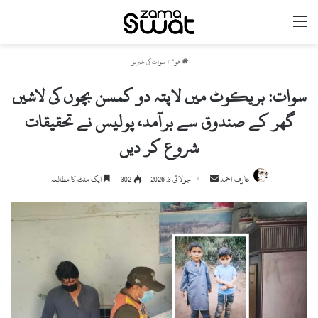
مینو
ھوم
/
سوات کی خبریں
سوات: بریکوٹ میں لاپتہ دو کمسن بچوں کی لاشیں
گھر کے صندوق سے برآمد، پولیس نے تحقیقات
شروع کر دیں
Send
عارف احمد
جولائی 3, 2026
302
ایک منٹ کا مطالعہ
an
email