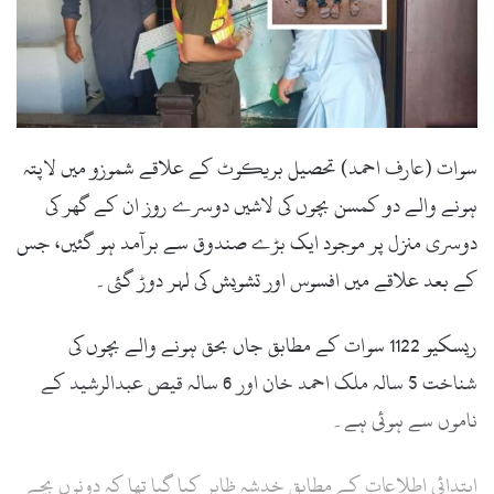
سوات (عارف احمد) تحصیل بریکوٹ کے علاقے شموزو میں لاپتہ
ہونے والے دو کمسن بچوں کی لاشیں دوسرے روز ان کے گھر کی
دوسری منزل پر موجود ایک بڑے صندوق سے برآمد ہو گئیں، جس
کے بعد علاقے میں افسوس اور تشویش کی لہر دوڑ گئی۔
ریسکیو 1122 سوات کے مطابق جاں بحق ہونے والے بچوں کی
شناخت 5 سالہ ملک احمد خان اور 6 سالہ قیص عبدالرشید کے
ناموں سے ہوئی ہے۔
ابتدائی اطلاعات کے مطابق خدشہ ظاہر کیا گیا تھا کہ دونوں بچے