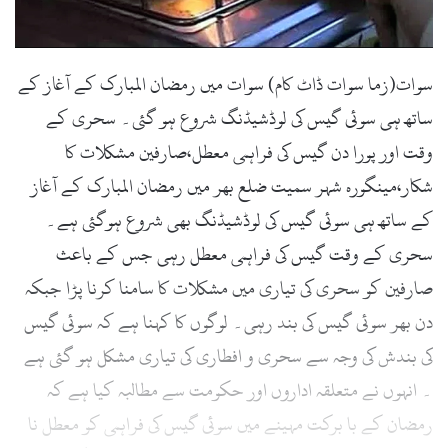
سوات(زما سوات ڈاٹ کام) سوات میں رمضان المبارک کے آغاز کے
ساتھ ہی سوئی گیس کی لوڈشیڈنگ شروع ہو گئی۔ سحری کے
وقت اور پورا دن گیس کی فراہمی معطل،صارفین مشکلات کا
شکار،مینگورہ شہر سمیت ضلع بھر میں رمضان المبارک کے آغاز
کے ساتھ ہی سوئی گیس کی لوڈشیڈنگ بھی شروع ہوگئی ہے۔
سحری کے وقت گیس کی فراہمی معطل رہی جس کے باعث
صارفین کو سحری کی تیاری میں مشکلات کا سامنا کرنا پڑا جبکہ
دن بھر سوئی گیس کی بند رہی۔ لوگوں کا کہنا ہے کہ سوئی گیس
کی بندش کی وجہ سے سحری و افطاری کی تیاری مشکل ہو گئی ہے
۔ انہوں نے متعلقہ اداروں اور حکومت سے مطالبہ کیا ہے کہ
رمضان کے با برکت مہینے میں سوئی گیس کی فراہمی کو معطل نا