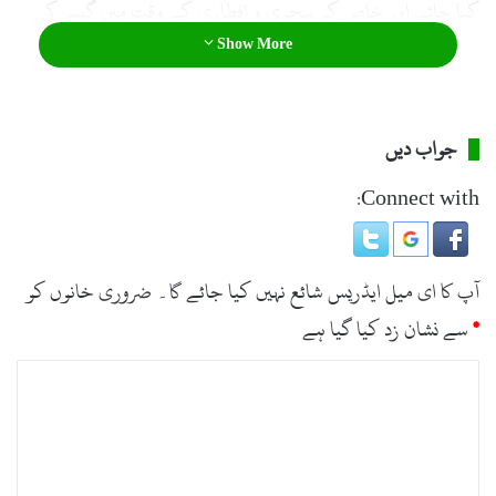
کیا جائے اور خاص کر سحری و افطاری کے وقت میں گیس کی
فراہمی یقینی بنائی جائے۔
Show More
جواب دیں
Connect with:
آپ کا ای میل ایڈریس شائع نہیں کیا جائے گا۔
ضروری خانوں کو
*
سے نشان زد کیا گیا ہے
ت
ب
ص
ر