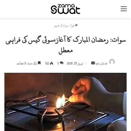
مینو
ھوم
/
سوات کی خبریں
سوات: رمضان المبارک کا آغاز،سوئی گیس کی فراہمی
معطل
Send
عدنان باچا
اپریل 25, 2020
0
122
ایک منٹ کا مطالعہ
an
email