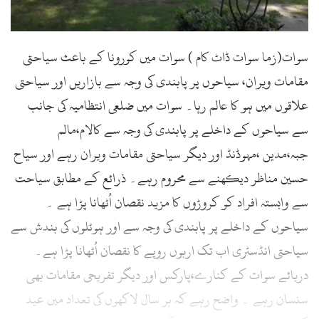
سوات(زما سوات ڈاٹ کام ) سوات میں کورونا کے باعث سیاحتی
مقامات ویران، سیاحوں پر پابندی کی وجہ سے بازاریں اور سیاحتی
علاقوں میں ہو کا عالم رہا۔ سوات میں ضلعی انتظامیہ کی جانب
سے سیاحوں کے داخلے پر پابندی کی وجہ سے کالام،مالم
جبہ،مدین ،مہوڈنڈ اور دیگر سیاحتی مقامات ویران رہے اور سیاح
حسین مناظر دیکھنے سے محروم رہے۔ ذرائع کے مطابق سیاحت
سے وابستہ افراد کو کروڑوں کا مزید نقصان اُٹھانا پڑا ہے ۔
سیاحوں کے داخلے پر پابندی کی وجہ سے اور ہوٹلوں کی بندش سے
سیاحتی انڈسٹری اب تک اربوں روپے کا نقصان اُٹھانا پڑا ہے۔
دریائے سوات کے کنارے،پارکس اور دیگر تفریحی مقامات بھی
سنسان رہے ۔ واضح رہے کہ ہر سال لاکھوں کی تعداد میں عید