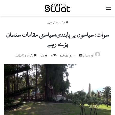
مینو
ھوم
/
سوات کی خبریں
سوات: سیاحوں پر پابندی،سیاحتی مقامات سنسان
پڑے رہے
Send
عدنان باچا
مئی 25, 2020
0
122
ایک منٹ کا مطالعہ
an
email