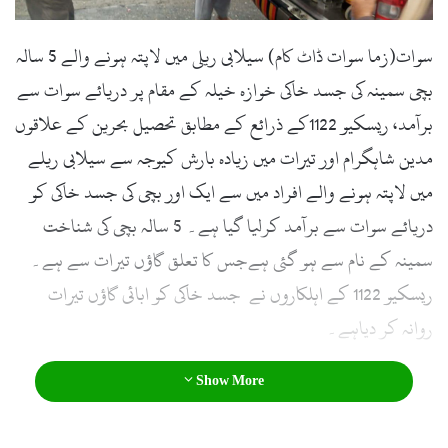
سوات(زما سوات ڈاٹ کام) سیلابی ریلی میں لاپتہ ہونے والے 5 سالہ
بچی سمینہ کی جسد خاکی خوازہ خیلہ کے مقام پر دریائے سوات سے
برآمد، ریسکیو 1122کے ذرائع کے مطابق تحصیل بحرین کے علاقوں
مدین شاہگرام اور تیرات میں زیادہ بارش کیوجہ سے سیلابی ریلے
میں لاپتہ ہونے والے افراد میں سے ایک اور بچی کی جسد خاکی کو
دریائے سوات سے برآمد کرلیا گیا ہے۔ 5 سالہ بچی کی شناخت
سمینہ کے نام سے ہو گئی ہےجس کا تعلق گاؤں تیرات سے ہے۔
ریسکیو 1122 کے اہلکاروں نے جسد خاکی کو ابائی گاؤں تیرات
روانہ کر دیاہے۔
Show More