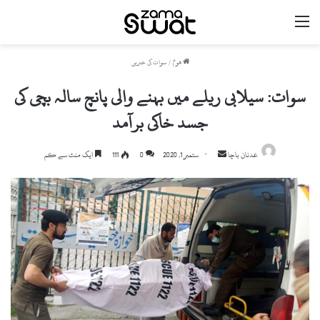
مینو
ھوم
/
سوات کی خبریں
سوات: سیلابی ریلے میں بہنے والی پانچ سالہ بچی کی
جسد خاکی برآمد
Send
عدنان باچا
ستمبر 1, 2020
0
111
ایک منٹ سے کم
an
email