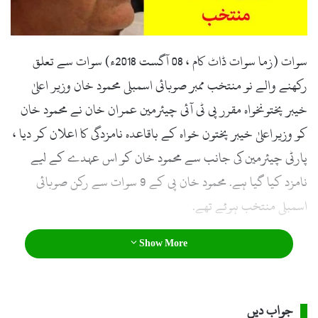
l
سوات (زما سوات ڈاٹ کام ، 08 آگست 2018ء) سوات سے تعلق
رکھنے والے نو منتخب ممبر صوبائی اسمبلی محمود خان وزیر اعلیٰ
خیبر پختونخواہ مقرر پی ٹی آئی چیئرمین عمران خان نے محمود خان
کو وزیراعلیٰ خیبر پختون خواہ کے باقاعدہ نامزدگی کا اعلان کر دیا ،
پارٹی چیئرمین کی جانب سے محمود خان کو اس عہدے کے لیے
نامزد کیا گیا ہے. محمود خان پی کے 9 سوات سے رکن صوبائی
اسمبلی منتخب ہوئے تھے.
Show More
جواب دیں