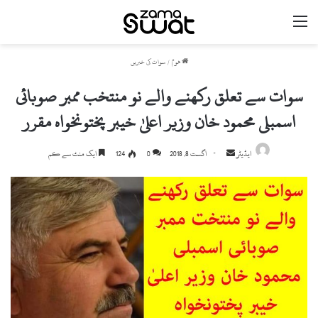
مینو
ھوم
/
سوات کی خبریں
سوات سے تعلق رکھنے والے نو منتخب ممبر صوبائی
اسمبلی محمود خان وزیر اعلیٰ خیبر پختونخواہ مقرر
ایڈیٹر
S
اگست 8, 2018
0
124
ایک منٹ سے کم
e
n
d
a
n
e
m
a
i