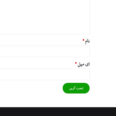
ص
ر
ہ
*
نام
*
ای میل
*