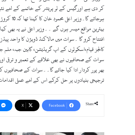
کر دی ہے اورگیس کے لو پریشر کے خاتمے کے لئے نئے 
ہوجائے گ
افتتاح کرو گا ۔سوات میں مالاکنڈ ڈویژن کا واحد پیڈز 
کالجز قیام،اسکولوں کے اپ گریڈیشن، گابین جبہ، ملم
سوات کے صحافیوں نے بھی علاقے کے تعمیر و ترقی اور
بھر پور کردار ادا کیا جائے گا۔۔سوات کے صحافیوں کی
ترجیحی بنیادوں پر حل کرکے اس کے لئے عملی اقدامات 
Share
X
Facebook
پولیس