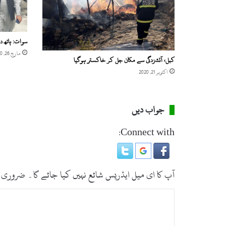
سوات: ہاتھ د
مارچ 26, 2020
کبل، آتشزدگی سے مکان جل کر خاکستر ہوگیا
اکتوبر 21, 2020
جواب دیں
Connect with:
آپ کا ای میل ایڈریس شائع نہیں کیا جائے گا۔
ضروری 
ت
ب