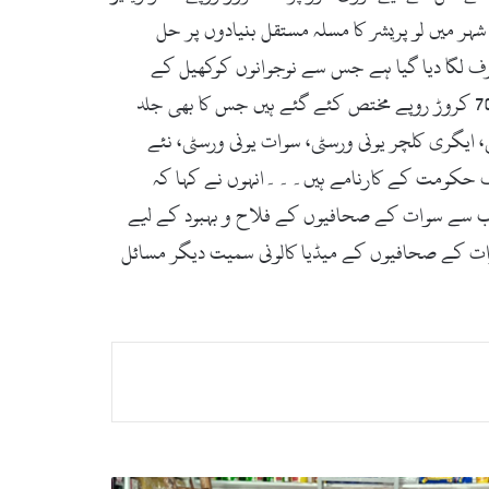
 میں لو پریشر کا مسلہ مستقل بنیادوں پر حل
عیار کے مطابق اسٹروٹرف لگا دیا گیا ہے جس سے نوجوانوں کوکھیل کے
بہترین مواقع میسر ہوں گے ۔۔وزیر اعلی نے یہ بھی کہا کہ گراسی کرکٹ گراؤنڈ اور خواتین کے لیے جمنیزم کے تعمیر کے لیے 70 کروڑ روپے مختص کئے گئے ہیں جس کا بھی جلد
، ایگری کلچر یونی ورسٹی، سوات یونی ورسٹی، نئے
صاف حکومت کے کارنامے ہیں۔۔۔انہوں نے کہا کہ
انب سے سوات کے صحافیوں کے فلاح و بہبود کے لیے
وات کے صحافیوں کے میڈیا کالونی سمیت دیگر مسائل