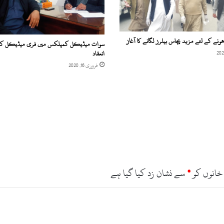
ھونے کے لئے مزید پچاس بیلرز لگانے کا آغاز
سوات میڈیکل کمپلکس میں فری میڈیکل کی
انعقاد
فروری 16, 2020
خانوں کو
*
سے نشان زد کیا گیا ہے