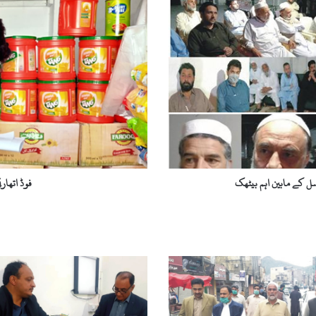
اتھارٹی
کی
جانب
سے
مینگورہ
میں
کارروائی
ل کے مابین اہم بیٹھک
فوڈ اتھار