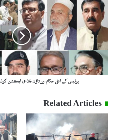
کے
اعلیٰ
حکام
اور
ٹاؤن
فلاحی
ایکشن
کونسل
کے
مابین
اہم
بیٹھک
پولیس کے اعلیٰ حکام اور ٹاؤن فلاحی ایکشن کونس
Related Articles