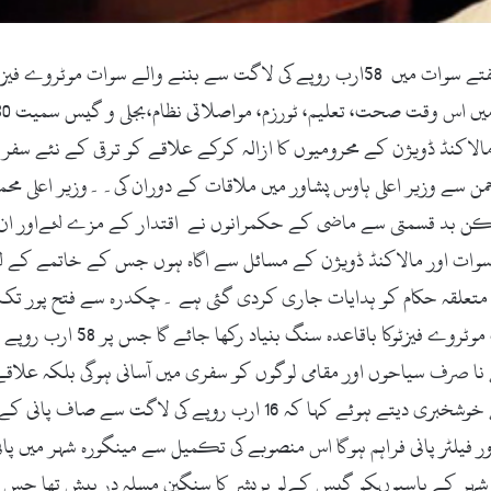
لاکنڈ ڈویژن کے محرومیوں کا ازالہ کرکے علاقے کو ترقی کے نئے سفر می
 سے وزیر اعلی ہاوس پشاور میں ملاقات کے دوران کی۔۔وزیر اعلی محمود
لیکن بد قسمتی سے ماضی کے حکمرانوں نے اقتدار کے مزے لئےاور ان علا
 سوات اور مالاکنڈ ڈویژن کے مسائل سے اگاہ ہوں جس کے خاتمے کے ل
تمام انتظامات مکمل کئے گئے ہ
 نا صرف سیاحوں اور مقامی لوگوں کو سفری میں آسانی ہوگی بلکہ علاق
نے سوات کے مرکزی شہر مینگورہ کے شہریوں کے لیے خوشخبری دیتے ہوئے 
 کو بلاکسی تعطل24 گھنٹے صاف اور فیلٹر پانی فراہم ہوگا اس منصوبے کی تکمیل سے مینگو