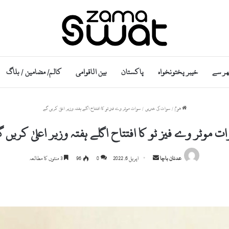
ھر سے
خیبر پختونخواہ
پاکستان
بین الاقوامی
کالم/ مضامین / بلاگ
ھوم
/
سوات کی خبریں
/
سوات موٹر وے فیز ٹو کا افتتاح اگلے ہفتہ وزیر اعلیٰ کریں گے
ت موٹر وے فیز ٹو کا افتتاح اگلے ہفتہ وزیر اعلیٰ کریں 
Send
عدنان باچا
اپریل 6, 2022
0
96
3 منٹوں کا مطالعہ
an
email