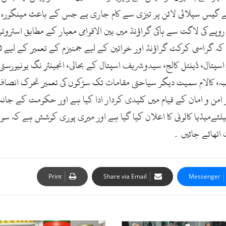
گیس سپلائی لائن پر تیزی سے کام جاری یے جس کے باعث مینگورہ شہر
ا۔وزیر اعلی محمود خان کا کہنا تھا کہ 10 کروڑ روپے کی لاگت سے ہاکی گراؤنڈ میں بین الاقوامی م
اسپتال، ڈینٹل کالج، سیدوشریف اسپتال کے بحالی، انجینئر نگ یونیورسٹی
 جبہ، کالام سمیت دیگر سیاحتی مقامات تک سڑکوں کی تعمیر تحرک ان
 امن و امان کے قیام میں کلیدی کردار ادا کیا ہے اور حکومت کے ج
لئےمیڈیا کالونی کا اعلان کیا گیا ہے اور میری پوری کوشش ہے کہ س
اٹھائے جائیں ۔
Print
Share via Email
Messenger
فوڈ