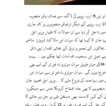
سوات (زما سوات ڈاٹ کام ) وزیر اعلی محمود خان اگلے ہفتے سوات میں 58ارب روپے کی لاگت سے بننے والے سوات موٹروے فیز ٹو اور 16 ارب روپے کی لاگت سے صاف پانی منصوبہ
گریویٹی واٹر سپلائی سکیم کا افتتاح کریں گے۔سوات میں اس وقت صحت، تعلیم، ٹورزم، مواصلاتی نظام،بجلی و گیس سمیت 230 ارب روپے کے دیگر ترقیاتی منصوبوں پر کام جاری
ں داخل کر دیا ہے ان خیالات کا اظہار وزیر اعلی
 خان کا کہنا تھا کہ سوات اور مالاکنڈ ڈویژن ماضی
قوں کے تعمیر و ترقی کے بجائے اقتدار اپنی ذاتی
یے عملی اور سنجیدہ اقدامات اٹھا چکے ہیں۔۔بہت
جلد دیر موٹروے کا سنگ بنیاد رکھیں گے جس کے لیے متعلقہ حکام کو ہدایات جاری کردی گئی ہے ۔چکدرہ سے فتح پور تک 88کلو میٹر طویل سوات موٹروے فیز ٹو کے لیے بھی
یں اور اگلے ہفتے سوات موٹروے فیزٹوکا باقاعدہ سنگ بنیاد رکھا جائے گا جس پر 58 ارب روپے خرچ ہوں گے۔سوات موٹروے فیز ٹو سے سوات اور
ے میں سیاحت کو فروغ ملے گا۔۔وزیر اعلی محمود خان
کہا کہ 16 ارب روپے کی لاگت سے صاف پانی کے منصوبے کا بھی جلد افتتاح کرونگا جس سے مینگورہ
رہ شہر میں پانی کے کمی کا مسلہ بھی مستقل طور پر حل ہو جائے گا
۔وزیر اعلی محمود خان نے یہ بھی واضح کیا کہ مینگورہ شہر کے باسیوںکو گیس کےلو پریشر کا سنگین مسلہ در پیش تھا جس کے حل کے لیے فوری طور پر 20 کروڑ روپے فنڈز ریلیز