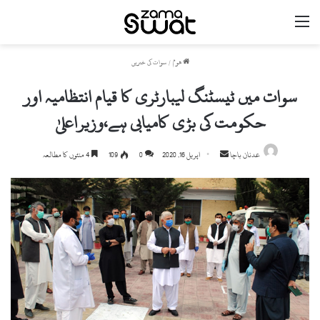
مینو
ھوم
/
سوات کی خبریں
سوات میں ٹیسٹنگ لیبارٹری کا قیام انتظامیہ اور
حکومت کی بڑی کامیابی ہے،وزیراعلیٰ
Send
عدنان باچا
اپریل 16, 2020
0
109
4 منٹوں کا مطالعہ
an
email