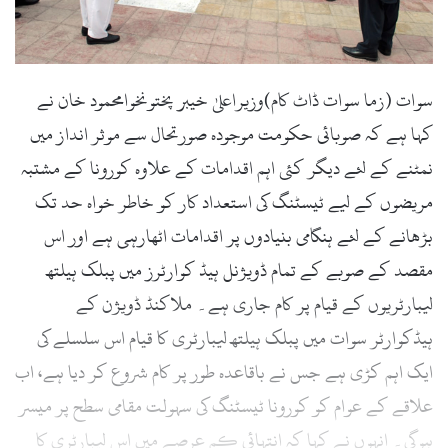
سوات (زما سوات ڈاٹ کام)وزیراعلیٰ خیبر پختونخوامحمود خان نے
کہا ہے کہ صوبائی حکومت موجودہ صورتحال سے موثر انداز میں
نمٹنے کے لئے دیگر کئی اہم اقدامات کے علاوہ کورونا کے مشتبہ
مریضوں کے لیے ٹیسٹنگ کی استعداد کار کو خاطر خواہ حد تک
بڑھانے کے لئے ہنگامی بنیادوں پر اقدامات اٹھارہی ہے اور اس
مقصد کے صوبے کے تمام ڈویژنل ہیڈ کوارٹرز میں پبلک ہیلتھ
لیبارٹریوں کے قیام پر کام جاری ہے۔ ملاکنڈ ڈویژن کے
ہیڈکوارٹر سوات میں پبلک ہیلتھ لیبارٹری کا قیام اس سلسلے کی
ایک اہم کڑی ہے جس نے باقاعدہ طور پر کام شروع کر دیا ہے، اب
علاقے کے عوام کو کورونا ٹیسٹنگ کی سہولت مقامی سطح پر میسر
ہوگی۔ انہوں نے کہا کہ انتہائی کم عرصے میں اس لیبارٹری کا