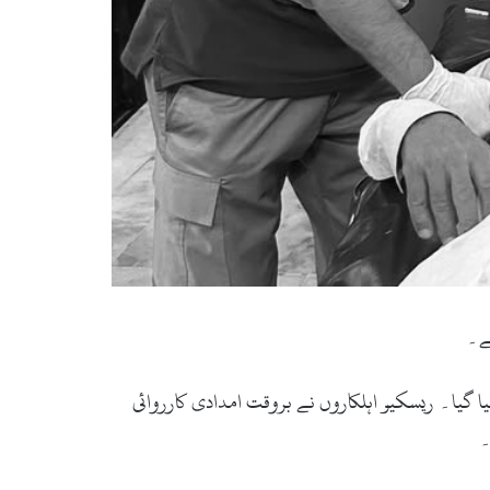
ے۔
کیا گیا۔ ریسکیو اہلکاروں نے بروقت امدادی کارروائی
۔