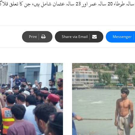
Print
Share via Email
Messenger
سوات:
مٹہ
میں
اے
این
پی
رہنما
ممتاز
علی
خان
پر