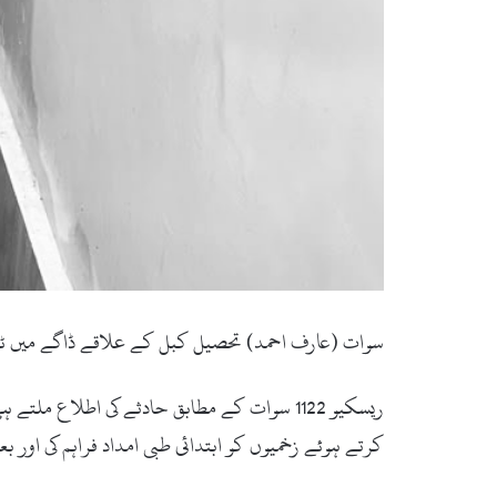
سوات (عارف احمد) تحصیل کبل کے علاقے ڈاگے میں ٹر
ریسکیو 1122 سوات کے مطابق حادثے کی اطلاع 
کرتے ہوئے زخمیوں کو ابتدائی طبی امداد فراہم کی اور 