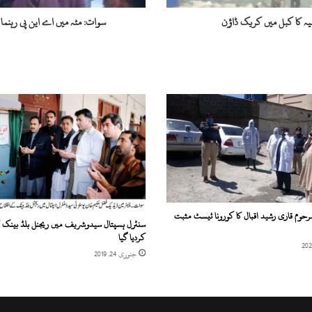
حملہ،
ریسکیو
یہ کا کبل میں کریک ڈاؤن
سوات: مٹہ میں اے این پی رہنما 
اہلکار
سمیت
دو
افراد
زخمی
رحوم قاری رشید اقبال کا کورونا ٹیسٹ مثبت
سنٹرل ہسپتال سیدوشریف میں ریجنل بلڈ بینک کا
کردیا گیا
جنوری 24, 2019