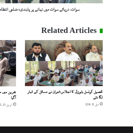
میں
کریک
سوات: دریائے سوات میں نہانے پر پابندی، ضلعی انتظام
ڈاؤن
Related Articles
تحصیل کونسل بابوزئی کا اجلاس،ممبران نے مسائل کے انبار
بحرین میں م
لگا دئے
آگیا
مئی 10, 2018
اپریل 23, 2020