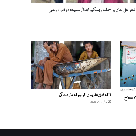
ممتاز علی خان پر حملہ، ریسکیو اہلکار سمیت دو افراد زخمی
لاک ڈاؤن،غریبوں کو بھوک مار دے گی
 افتتاح
مارچ 29, 2020