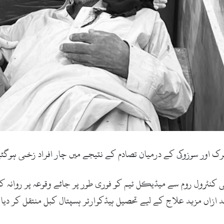
ک اور سوزوکی کے درمیان تصادم کے نتیجے میں چار افراد زخمی ہوگئ
ملتے ہی کنٹرول روم سے میڈیکل ٹیم کو فوری طور پر جائے وقوعہ پر روانہ 
بعد ازاں مزید علاج کے لیے تحصیل ہیڈکوارٹر ہسپتال کبل منتقل کر دیا