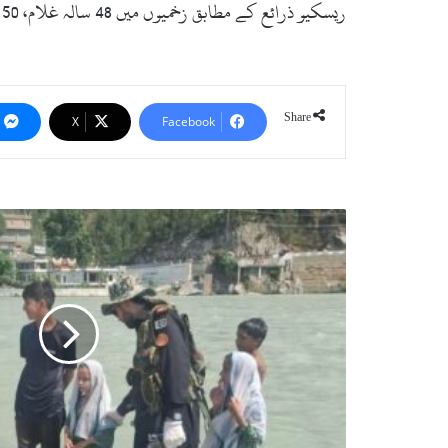
ریسکیو ذرائع کے مطابق زخمیوں میں 48 سالہ غلام، 50 سالہ طوطا، 20 سالہ عمر اور 23 سالہ عثمان شامل ہیں، جن کا تعلق قلاگے سے بتایا جاتا ہے۔
Share
X
Facebook
سوات:
دریائے
سوات
میں
نہانے
پر
پابندی،
ضلعی
انتظامیہ
کا
کبل