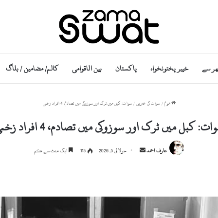
ھر سے
خیبر پختونخواہ
پاکستان
بین الاقوامی
کالم/ مضامین / بلاگ
ھوم
/
سوات کی خبریں
/
سوات: کبل میں ٹرک اور سوزوکی میں تصادم، 4 افراد زخمی
ات: کبل میں ٹرک اور سوزوکی میں تصادم، 4 افراد زخمی
Send
عارف احمد
جولائی 5, 2026
115
ایک منٹ سے کم
an
email