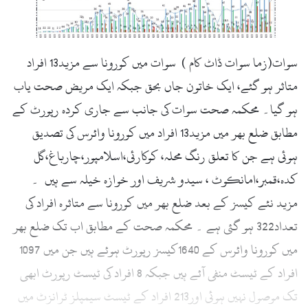
سوات(زما سوات ڈاٹ کام ) سوات میں کورونا سے مزید13 افراد
متاثر ہو گئے، ایک خاتون جاں بحق جبکہ ایک مریض صحت یاب
ہو گیا۔ محکمہ صحت سوات کی جانب سے جاری کردہ رپورٹ کے
مطابق ضلع بھر میں مزید13 افراد میں کورونا وائرس کی تصدیق
ہوئی ہے جن کا تعلق رنگ محلہ، کوکارئی،اسلامپور،چارباغ،گل
کدہ،قمبر،امانکوٹ ، سیدو شریف اور خوازہ خیلہ سے ہیں ۔
مزید نئے کیسز کے بعد ضلع بھر میں کورونا سے متاثرہ افراد کی
تعداد322 ہو گئی ہے ۔ محکمہ صحت کے مطابق اب تک ضلع بھر
میں کورونا وائرس کے 1640کیسز رپورٹ ہوئے ہیں جن میں 1097
افراد کے ٹیسٹ منفی آئے ہیں جبکہ 8 افراد کی ٹیسٹ رپورٹ ابھی
تک موصول نہیں ہوئی اور213 افراد کے ٹیسٹ سیمپلز ٹرانزٹ میں