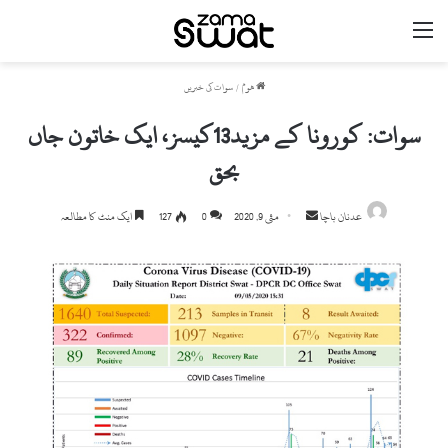
مینو
ھوم
/
سوات کی خبریں
سوات: کورونا کے مزید13کیسز، ایک خاتون جاں
بحق
Send
عدنان باچا
مئی 9, 2020
0
127
ایک منٹ کا مطالعہ
an
email