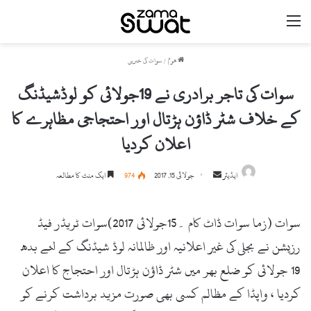
مینو
ھوم
/
سوات کی خبریں
سوات کی تاجر برادری نے 19جولائی کو لوڈشیڈنگ
کے خلاف شٹر ڈاؤن ہڑتال اور احتجاجی مظاہرے کا
اعلان کردیا
ایڈیٹر
S
جولائی 15, 2017
974
ایک منٹ کا مطالعہ
e
n
سوات (زما سوات ڈاٹ کام ۔15جولائی 2017)سوات ٹریڈر فیڈ
d
a
رزیشن نے بجلی کی غیر اعلانیہ اور ظالمانہ لوڈ شیڈنگ کے لئے بدھ
n
19 جولائی کو ضلع بھر میں شٹر ڈاؤن ہڑتال اور احتجاج کا اعلان
e
کردیا ، واپڈا کے مظالم کسی بھی صورت مزید برداشت کرنے کو
m
a