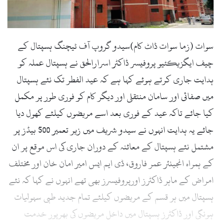
l
سوات (زما سوات ڈاٹ کام)سیدو گروپ آف ٹیچنگ ہسپتال کے
چیف ایگزیکٹیو پروفیسر ڈاکٹر اسرارالحق نے ہسپتال عملہ کو
ہدایت جاری کرتے ہوئے کہا ہے کہ عید الفطر تک نئے ہسپتال
میں صفائی اور سامان منتقلی اور دیگر کام کو فوری طور پر مکمل
کیا جائے تاکہ عید کے فوری بعد اسے مریضوں کیلئے کھول دیا
جائے یہ ہدایت انہوں نے سیدو شریف میں زیر تعمیر 500 بیڈز پر
مشتمل نئے ہسپتال کے معائنہ کے دوران جاری کی اس موقع پر ان
کے ہمراہ انجینئر عمر فاروق، ڈی ایم ایس امیر امان خان اور مختلف
امراض کے ماہر ڈاکٹرز اورپروفیسرز بھی تھے انہوں نے کہا کہ نئے
ہسپتال میں ہر قسم کے مریضوں کیلئے تمام جدید طبی سہولیات
ہونگی اور ڈاکٹرز ہسپتال میں داخل مریضوں کی بھرپور خدمت