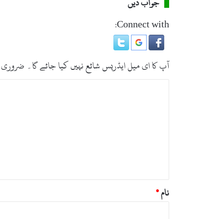
ٹ
جواب دیں
ھ
ا
Connect with:
ل
ی
ا
آپ کا ای میل ایڈریس شائع نہیں کیا جائے گا۔
ضروری 
ت
ب
ص
ر
ہ
*
نام
*