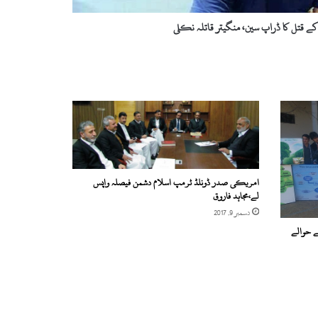
ے قتل کا ڈراپ سین، منگیتر قاتلہ نکلی
امریکی صدر ڈونلڈ ٹرمپ اسلام دشمن فیصلہ واپس
لے،مجاہد فاروق
دسمبر 9, 2017
ے حوالے