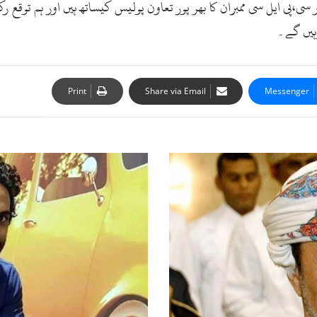
،پی ایل سی ممبران کا بھر پور تعاون پولیس کیساتھ ہیں اور ہم توقع رک
رہیں گے۔
Print
Share via Email
Messenger
ر
و
ی
ن
د
ر
س
ن
گ
ھ
ک