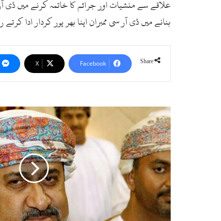
علاقے سے منشیات اور جرائم کا خاتمہ کرنے میں ڈی آر سی
بنانے میں ڈی آر سی ممبران اپنا بھر پور کردار ادا کرتے 
Share
X
Facebook
ھ
ی
ث
م
ب
ن
ط
ا
ر
ق
ن