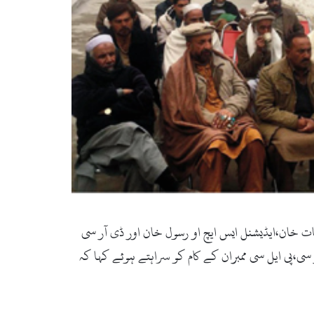
ت خان،ایڈیشنل ایس ایچ او رسول خان اور ڈی آر سی
سی،پی ایل سی ممبران کے کام کو سراہتے ہوئے کہا کہ