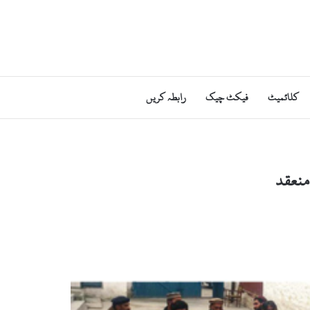
کلائمیٹ
فیکٹ چیک
رابطہ کریں
منعقد