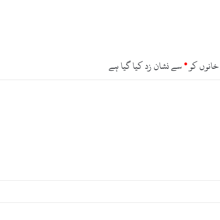
ا
ت
ل
ہ
ن
ک
ل
خانوں کو
*
سے نشان زد کیا گیا ہے
ی