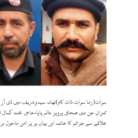
سوات(زما سوات ڈاٹ کام)تھانہ سیدوشریف میں ڈی آر سی
ممبران جن میں صحافی پرویز عالم پاپا،حاجی بخت کمال 
علاقے سے جرائم کا خاتمہ اور یہاں پر پر امن ماحول بر