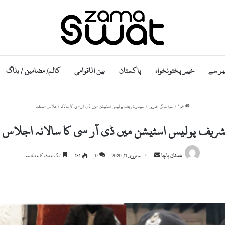
ھر سے
خیبر پختونخواہ
پاکستان
بین الاقوامی
کالم/ مضامین / بلاگ
ھوم
/
سوات کی خبریں
/
سیدو شریف پولیس اسٹیشن میں ڈی آر سی کا سالانہ اجلاس منعقد
ریف پولیس اسٹیشن میں ڈی آر سی کا سالانہ اجلاس 
S
عدنان باچا
جنوری 11, 2020
0
131
ایک منٹ کا مطالعہ
e
n
d
a
n