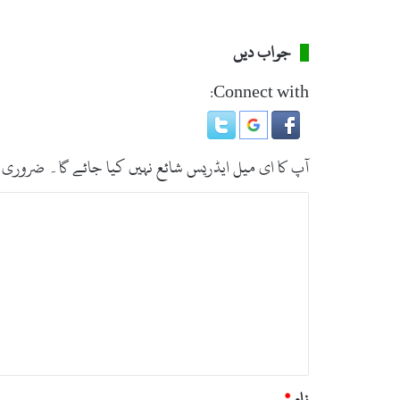
پ
ل
جواب دیں
ی
م
ن
Connect with:
ٹ
ر
ی
ا
آپ کا ای میل ایڈریس شائع نہیں کیا جائے گا۔
ضروری 
م
ت
ت
ح
ب
ا
ص
ن
2
ر
9
ہ
ا
گ
*
س
ت
س
نام
*