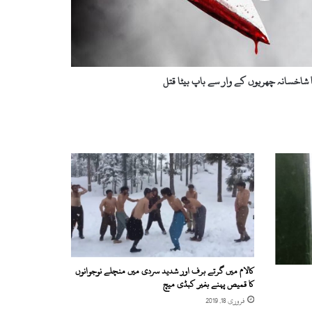
ا شاخسانہ چھریوں کے وار سے باپ بیٹا قتل
کالام میں گرتے برف اور شدید سردی میں منچلے نوجوانوں
کا قمیص پہنے بغیر کبڈی میچ
فروری 18, 2019