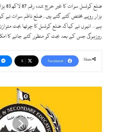
ہے۔ انہوں نے کہاکہ ضلع کونسل کا چوتھا بجٹ متوازن
روزہوگی جس کے بعد بجٹ کو منظور کئے جانے کا امک
Share
X
Facebook
س
و
ا
ت
ب
و
ر