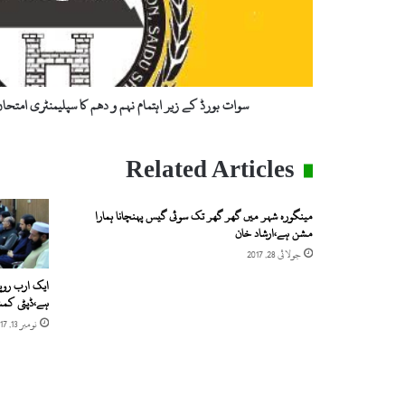
ڈ
ک
ے
ز
ی
ر
سوات بورڈ کے زیر اہتمام نہم و دھم کا سپلیمنٹری امتحان 29 اگست سے شروع ہو
ا
ہ
ت
Related Articles
م
ا
م
مینگورہ شہر میں گھر گھر تک سوئی گیس پہنچانا ہمارا
ن
مشن ہے،ارشاد خان
ہ
جولائی 28, 2017
م
و
ایک ارب روپ
ہے،ڈپٹی کمش
د
ھ
نومبر 13, 2017
م
ک
ا
س