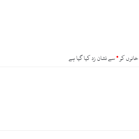
و
ا
ر
س
ے
ب
ا
پ
ب
خانوں کو
*
سے نشان زد کیا گیا ہے
ی
ٹ
ا
ق
ت
ل