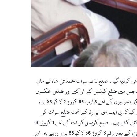
ارب 53 کروڑ 51 لاکھ 86 ہزار روپے کاٹیکس فری بجٹ پیش کردیا گیا۔ ضلع ناظم سوات محمدعلی شاہ نے مالی
ہوا ،جس میں ضلع کونسل کے اراکین اور ضلعی محکموں
کے آفیسران نے شرکت کی۔ ضلع ناظم سوات نے بجٹ پیش کرتے ہوئے کہاکہ مالی سال 2018-19ء کے بجٹ میں ضلعی محکموں کی تنخواہوں کے لئے 8 ارب 66 کروڑ 2 لاکھ 58 ہزار
3 کروڑ 78 لاکھ 9 ہزار روپے رکھا گیا ہے۔ انہوں نے کہاکہ پی ایف سی ایوارڈ کے تحت ضلع سوات کو
صوبائی حکومت سے متوقع طورپر ملنے والے حصہ کی مد میں ضلعی ترقیاتی بجٹ کے لئے 49 کروڑ 5 لاکھ 15 ہزار روپے مختص کئے گئے ہیں۔ ضلع کونسل گرانٹ کے لئے 1 کروڑ 66
لاکھ 4 ہزار روپے رکھے گئے ہیں۔ انہوں نے کہاکہ گذشتہ مالی سال 2017-18ء کے غیر خرچ شدہ باقی ماندہ رقم میں سے تنخواہوں کے بغیر رقم 3 کروڑ 56 لاکھ 68 ہزار روپے ہیں اور