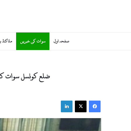
صفحہ اول
سوات کی خبریں
ملاکنڈ ب
ضلع کونسل سوات کیلئے 9 ارب 53 کروڑ 51 لاکھ 86 ہزار روپے کا ٹیکس فری ب
LinkedIn
X
Facebook