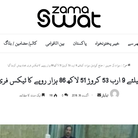
ھر سے
خیبر پختونخواہ
پاکستان
بین الاقوامی
کالم/ مضامین / بلاگ
ھوم
/
سوات کی خبریں
/
ضلع کونسل سوات کیلئے 9 ارب 53 کروڑ 51 لاکھ 86 ہزار روپے کا ٹیکس فری بجٹ پیش کردیا گیا
جٹ پیش کردیا گیا
S
ایڈیٹر
اگست 18, 2018
0
116
ایک منٹ کا مطالعہ
e
n
d
a
n