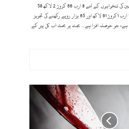
ضلع کونسل سوات کا غیر خرچ شدہ رقم 87 لاکھ 83 ہزارروپے ہیں۔ انہوں نے کہاکہ بجٹ میں ضلعی محکموں کے 20,439 ملازمین کی تنخواہوں کے لئے 8 ارب 66 کروڑ 2 لاکھ 58
ہزار روپے مختص کئے گئے ہیں۔ضلع ناظم سوات نے کہاکہ ضلعی حکومت کے ترقیاتی بجٹ کے لئے کل دستیاب وسائل کی رقم 1 ارب 1کروڑ 91 لاکھ اور 65 ہزار روپے رکھنے کی تجویز
 ہے، جو حوصلہ افزا ہے۔ بجٹ پر بحث اب کل پیر کے