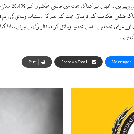
 اور عوامی بجٹ ہے۔اسے محدود وسائل کو مدنظر رکھتے ہوئے بنایا گیا
ان ہے۔
Print
Share via Email
Messenger
گ
ھ
ر
ی
ل
و
ن