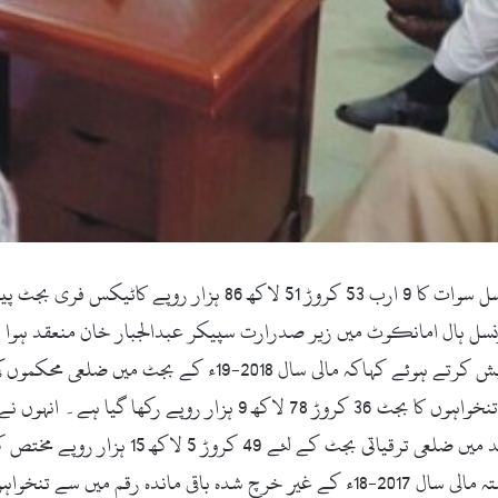
سوات (زما سوات ڈاٹ کام ، 19 آگست 2018ء) ضلع کونسل سوات کا 9 
 ضلع کونسل ہال امانکوٹ میں زیر صدرارت سپیکر عبدالجبار خان منعقد 
روپے مختص کئے گئے ہیں۔ ضلعی محکموں کیلئے بغیر تنخواہوں کا بجٹ 6