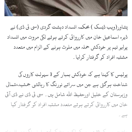
l
پشاور(ویب ڈیسک ) محکمہ انسداد دہشت گردی (سی ٹی ڈی) نے
ڈیرہ اسماعیل خان میں کارروائی کرتے ہوئے لکی مروت میں انسداد
پولیو ٹیم پر خودکش حملہ میں ملوث ہونے کے الزام میں متعدد
مشتبہ افراد کو گرفتار کرلیا۔
پولیس کا کہنا ہے کہ خودکش بمبار کے 3 سہولت کاروں کی
شناخت ہوگئی ہے جن میں سرائے نورنگ کا رہائشی جمشید،شمالی
وزیرستان کے خلیل اورحفیظ اللہ شامل ہیں۔ سی ٹی ڈی نے ڈی آئی
خان میں کارروائی کرتے ہوئے متعدد مشتبہ افراد کو گرفتار کیا
ہے۔
واضح رہے کہ 19 دسمبر کو لکی مروت کی تحصیل نورنگ میں انسداد