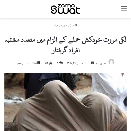
مینو
ھوم
/
خیبر پختونخواہ
لکی مروت خودکش حملے کے الزام میں متعدد مشتبہ
افراد گرفتار
عدنان باچا
S
دسمبر 23, 2019
0
102
ایک منٹ سے کم
e
n
d
a
n
e
m
a
i