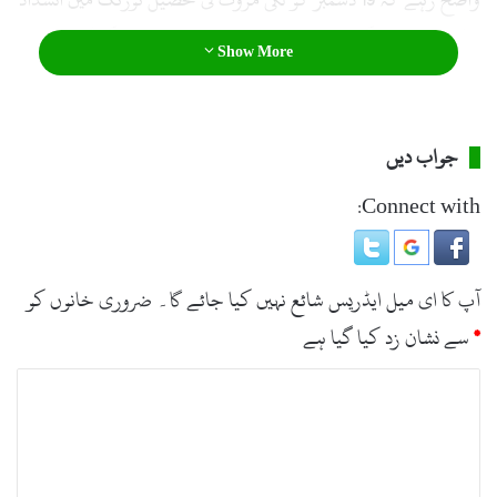
پولیو ٹیم پر خودکش حملہ ہوا تھا تاہم اس واقعے میں کوئی جانی
Show More
نقصان نہیں ہوا تھا۔
جواب دیں
Connect with:
آپ کا ای میل ایڈریس شائع نہیں کیا جائے گا۔
ضروری خانوں کو
*
سے نشان زد کیا گیا ہے
ت
ب
ص
ر