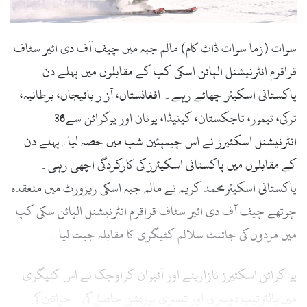
l
سوات (زما سوات ڈاٹ کام) مالم جبہ میں چیف آف دی ائیر سٹاف
قراقرم انٹرنیشنل الپائن اسکی کپ کے مقابلوں میں پہلے دن
پاکستانی اسکیئر چھائے رہے۔ افغانستان، آز ر بائیجان، برطانیہ،
ترکی، تیمور، تاجکستان، کینیڈا، یونان اور یوکرائن سے36
انٹرنیشنل اسکئیرز نے اس چیمپئین شپ میں حصہ لیا۔پہلے دن
کے مقابلوں میں پاکستانی اسکیئرز کی کارکردگی اچھی رہی۔
پاکستانی اسکیئرمحمد کریم نے مالم جبہ اسکی ریزورٹ میں منعقدہ
چوتھے چیف آف دی ائیر سٹاف قراقرم انٹرنیشنل الپائن سکی کپ
میں مردوں کی جائنٹ سلالم کٹیگری کا مقابلہ جیت لیا۔
یو کرائن اسکئیرز نازاریٹے اور آئیوان کراوچک نے اس کٹیگری
میں بالترتیب دوسری اور تیسری پوزیشن حاصل کی۔ خواتین کی