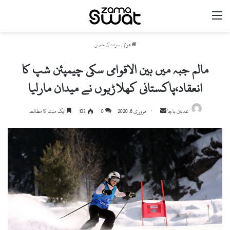
مینو
ھوم
/
سوات کی خبریں
مالم جبہ میں بین الاقوامی سکی چیمپئن شپ کا
انعقاد،پاکستانی کھلاڑیوں نے میدان مارلیا
عدنان باچا
S
فروری 6, 2020
0
103
ایک منٹ کا مطالعہ
e
n
d
a
n
e
m
a
i