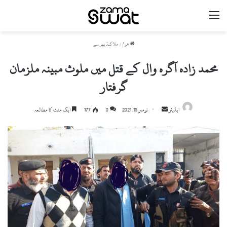
مینو
ھوم
/
ملاکنڈ بھر سے
محمد زادہ آگرہ وال کے قتل میں ملوث مبینہ ملزمان
گرفتار
ایڈیٹر
S
نومبر 15, 2021
0
177
ایک منٹ کا مطالعہ
e
n
d
a
n
e
m
a
i