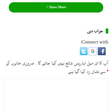
نہوں نے اعلان کیا کہ مقتول نوجوان کے نام سے منسوب محمد زادہ
نارکوٹکس
فورس
تشکیل دی جارہی ہے۔ انہوں نے
30
منشیات فروشوں کی گرفتاری کا
Show More
دعویٰ بھی کیا۔
جواب دیں
Connect with:
آپ کا ای میل ایڈریس شائع نہیں کیا جائے گا۔
ضروری خانوں کو
*
سے نشان زد کیا گیا ہے
ت
ب
ص
ر