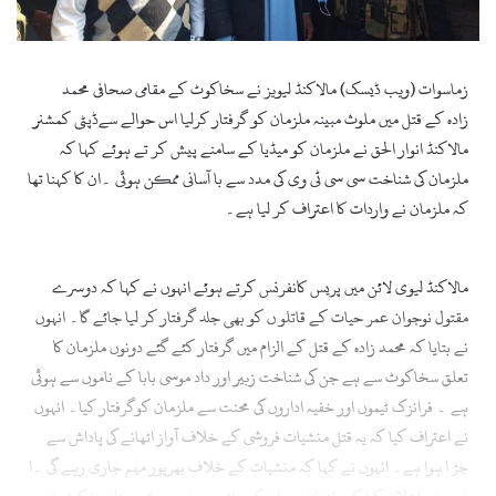
l
زماسوات (ویب ڈیسک) مالاکنڈ لیویز نے سخاکوٹ کے مقامی صحافی
محمد
زادہ
کے قتل میں ملوث مبینہ ملزمان کو گرفتار کرلیا اس حوالے سےڈپٹی کمشنر
مالاکنڈ
انوار الحق نے ملزمان کو میڈیا کے سامنے پیش کر تے ہوئے کہا کہ
ملزمان کی شناخت سی سی ٹی وی کی مدد سے با آسانی ممکن ہوئی ۔ان کا کہنا تھا
کہ ملزمان نے واردات کا اعتراف کر لیا ہے۔
مالاکنڈ لیوی لائن میں پریس کانفرنس کرتے ہوئے انہوں نے کہا کہ دوسرے
مقتول نوجوان عمر حیات کے قاتلو ں کو بھی جلد گرفتار کر لیا جائے گا۔ انہوں
نے بتایا کہ محمد زادہ کے قتل کے الزام میں گرفتار کئے گئے دونوں ملزمان کا
تعلق
سخاکوٹ
سے ہے جن کی شناخت زبیر اور داد موسی بابا کے ناموں سے ہوئی
ہے ۔ فرانزک ٹیموں اور خفیہ اداروں کی محنت سے ملزمان کوگرفتار کیا۔ انہوں
نے اعتراف کیا کہ یہ قتل
منشیات فروشی
کے خلاف آواز اٹھانے کی پاداش سے
جڑ ا ہوا ہے۔ انہوں نے کہا کہ منشیات کے خلاف بھرپور مہم جاری رہے گی ۔ا