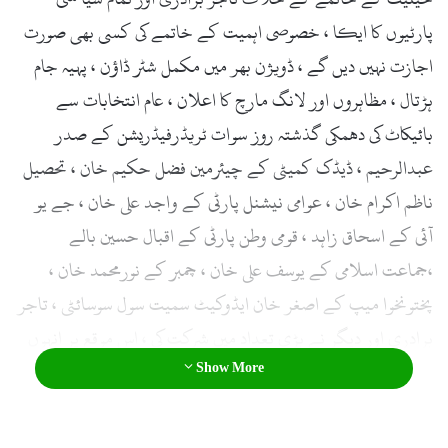
l
پارٹیوں کا ایکا ، خصوصی اہمیت کے خاتمے کی کسی بھی صورت
اجازت نہیں دیں گے ، ڈویژن بھر میں مکمل شٹر ڈاؤن ، پہیہ جام
ہڑتال ، مظاہروں اور لانگ مارچ کا اعلان ، عام انتخابات سے
بائیکاٹ کی دھمکی گذشتہ روز سوات ٹریڈرفیڈریشن کے صدر
عبدالرحیم ، ڈیڈک کمیٹی کے چیئرمین فضل حکیم خان ، تحصیل
ناظم اکرام خان ، عوامی نیشنل پارٹی کے واجد علی خان ، جے یو
آئی کے اسحاق زاہد ، قومی وطن پارٹی کے اقبال حسین بالے
،جماعت اسلامی کے یوسف علی خان ، چمبر کے نورمحمد خان ،
پختونخوا میپ کے اصغر خان ایڈوکیٹ سمیت سول سوسائٹی ، تاجر
برادری اور دیگر نے بڑی تعداد میں شرکت کی ، اس موقع پر انہوں
Show More
نے کہا کہ ملاکنڈ ڈویژن کو ریاست کے دور سے ٹیکس فری زون
کی خصوصی حیثیت حاصل ہے اور ہر دور میں حکمران یہاں کے
باسیوں کو مراعات دینے کے بجائے ان سے حقوق چھیننے کی