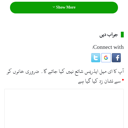
روز ایدھی فاؤنڈیشن کے سربراہ فیصل ایدھی کا کورونا ٹیسٹ
Show More
مثبت آیا تھا، انہوں نے چند روز قبل وزیراعظم کو ریلیف فنڈ کا
چیک پیش کرنے کے لیے ان سے ملاقات کی تھی جس کے بعد
جواب دیں
وزیراعظم کا بھی کورونا کا سیمپل لیا گیا ہے۔
Connect with:
آپ کا ای میل ایڈریس شائع نہیں کیا جائے گا۔
ضروری خانوں کو
*
سے نشان زد کیا گیا ہے
ت
ب
ص
ر
ہ