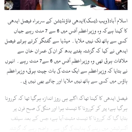
اسلام آباد(ویب ڈیسک)ایدھی فاؤنڈیشن کے سربراہ فیصل ایدھی
کا کہنا ہےکہ وہ وزیراعظم آفس میں 6 سے 7 منٹ رہے جہاں
کسی سے ہاتھ تک نہیں ملایا۔ میڈیا سے گفتگو کرتے ہوئے فیصل
ایدھی نے کہا کہ گزشتہ ہفتے بدھ کو ان کی عمران خان سے
ملاقات ہوئی تھی وہ وزیراعظم آفس میں 6 سے7 منٹ رہے۔ انہوں
نے بتایا کہ وزیراعظم سے ایک منٹ کی بات چیت ہوئی، وزیراعظم
ہاؤس میں کسی سے ہاتھ نہیں ملایا اور چائے بھی نہیں پی۔
فیصل ایدھی کا کہنا تھاکہ اگلے ہی روز اندازہ ہوگیا تھا کہ کورونا
ہوگیا ہے، پیر کو کورونا کا ٹیسٹ ہوا اور منگل کی صبح فون پر
بتایا گیا کہ کورونا کا ٹیسٹ مثبت آیا ہے، جس کے بعد سیلف
آئسولیشن میں رہنے کی ہدایت کی گئی ہے۔ واضح رہے کہ گزشتہ