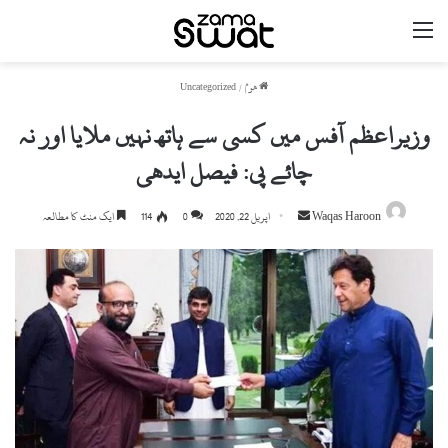
مینو
ھوم
/
Uncategorized
وزیراعظم آفس میں کسی سے ہاتھ نہیں ملایا اور نہ
چائے پی: فیصل ایدھی
Send
Waqas Haroon
اپریل 22, 2020
0
114
ایک منٹ کا مطالعہ
an
email