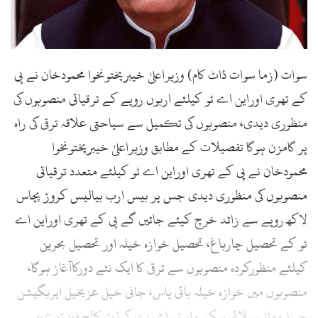
سوات (زما سوات ڈاٹ کام) وزیراعلیٰ خیبرپختونخوا محمودخان نے پی
کے تھری اوراین اے ٹو کیلئے اربوں روپے کے ترقیاتی منصوبوں کی
منظوری دیدی، منصوبوں کی تکمیل سے سیاحتی علاقہ ترقی کی راہ
پر گامزن ہوگا تفصیلات کے مطابق وزیراعلیٰ خیبرپختونخوا
محمودخان نے پی کے تھری اوراین اے ٹو کیلئے متعدد ترقیاتی
منصوبوں کی منظوری دیدی جس پر بیس ارب بیالیس کروڑ پچاس
لاکھ روپے سے زائد خرچ کیئے جائیں گے پی کے تھری اوراین اے
ٹو کے تحصیل چارباغ، تحصیل خوازہ خیلہ اور تحصیل بحرین
کیلئے منظورکردہ منصوبوں سے ترقی کا ایک نئے دورکاآغاز ہوگا،
منصوبوں میں خوازہ خیلہ بائی پاس، جانی خیل عزیخیل ایریگیشن
چینل، واٹرسپلائی سکیم، اسٹیبلشمنٹ کیڈٹ کالج فیز تھری،