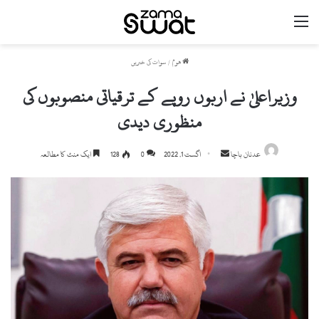
مینو
ھوم
/
سوات کی خبریں
وزیراعلیٰ نے اربوں روپے کے ترقیاتی منصوبوں کی
منظوری دیدی
Send
عدنان باچا
اگست 1, 2022
0
128
ایک منٹ کا مطالعہ
an
email