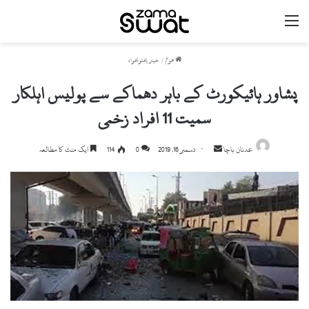
مینو
ھوم
/
خیبر پختونخواہ
پشاور ہائیکورٹ کے باہر دھماکے سے پولیس اہلکار
سمیت 11 افراد زخمی
عدنان باچا
S
دسمبر 16, 2019
0
114
ایک منٹ کا مطالعہ
e
n
d
a
n
e
m
a
i