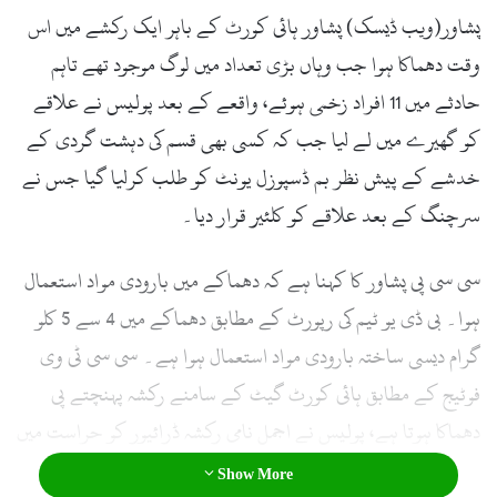
l
پشاور(ویب ڈیسک) پشاور ہائی کورٹ کے باہر ایک رکشے میں اس
وقت دھماکا ہوا جب وہاں بڑی تعداد میں لوگ موجود تھے تاہم
حادثے میں 11 افراد زخمی ہوئے، واقعے کے بعد پولیس نے علاقے
کو گھیرے میں لے لیا جب کہ کسی بھی قسم کی دہشت گردی کے
خدشے کے پیش نظر بم ڈسپوزل یونٹ کو طلب کرلیا گیا جس نے
سرچنگ کے بعد علاقے کو کلئیر قرار دیا۔
سی سی پی پشاور کا کہنا ہے کہ دھماکے میں بارودی مواد استعمال
ہوا۔ بی ڈی یو ٹیم کی رپورٹ کے مطابق دھماکے میں 4 سے 5 کلو
گرام دیسی ساختہ بارودی مواد استعمال ہوا ہے۔ سی سی ٹی وی
فوٹیج کے مطابق ہائی کورٹ گیٹ کے سامنے رکشہ پہنچتے پی
دھماکا ہوتا ہے، پولیس نے اجمل نامی رکشہ ڈرائیور کو حراست میں
لے لیا۔
Show More