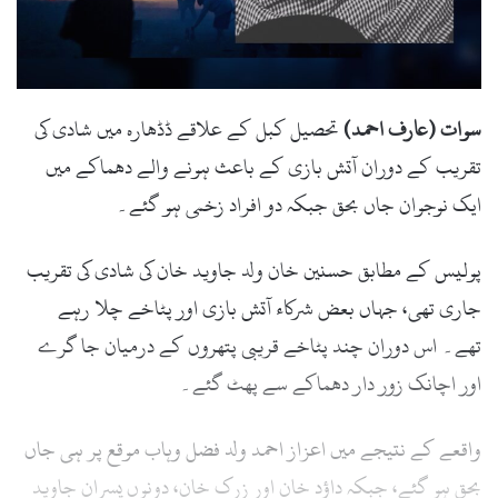
سوات (عارف احمد)
تحصیل کبل کے علاقے ڈڈھارہ میں شادی کی
تقریب کے دوران آتش بازی کے باعث ہونے والے دھماکے میں
ایک نوجوان جاں بحق جبکہ دو افراد زخمی ہو گئے۔
پولیس کے مطابق حسنین خان ولد جاوید خان کی شادی کی تقریب
جاری تھی، جہاں بعض شرکاء آتش بازی اور پٹاخے چلا رہے
تھے۔ اس دوران چند پٹاخے قریبی پتھروں کے درمیان جا گرے
اور اچانک زور دار دھماکے سے پھٹ گئے۔
واقعے کے نتیجے میں اعزاز احمد ولد فضل وہاب موقع پر ہی جاں
بحق ہو گئے، جبکہ داؤد خان اور زرک خان، دونوں پسران جاوید