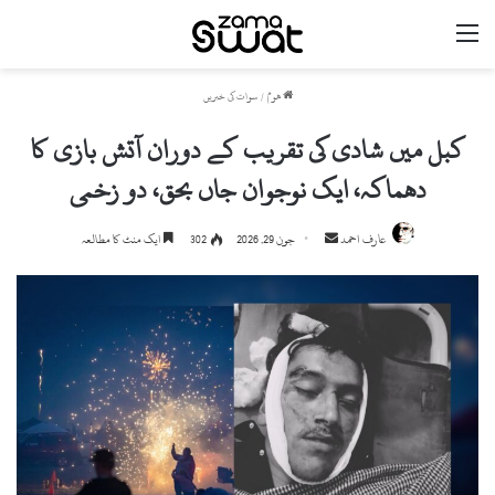
مینو
ھوم
/
سوات کی خبریں
کبل میں شادی کی تقریب کے دوران آتش بازی کا
دھماکہ، ایک نوجوان جاں بحق، دو زخمی
Send
عارف احمد
جون 29, 2026
302
ایک منٹ کا مطالعہ
an
email