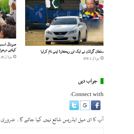
)
ن
ا
ص
ر
ا
ل
م
کیلئے درخو
سلطان گولڈن نے ایک اور ریکارڈ اپنے نام کرلیا
ل
جولائی 28, 2018
جولائی 3, 2019
ک
ک
ل
3
جواب دیں
ج
و
Connect with:
ن
ک
و
آ
آپ کا ای میل ایڈریس شائع نہیں کیا جائے گا۔
ضروری 
ب
ا
ت