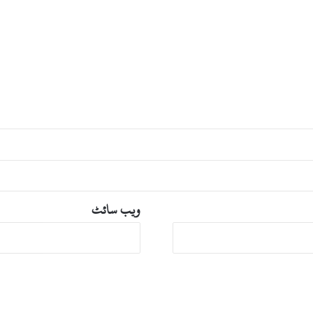
ا
ع
ظ
م
س
و
ا
ت
پ
ہ
ن
چ
ے
گ
ویب‌ سائٹ
ے