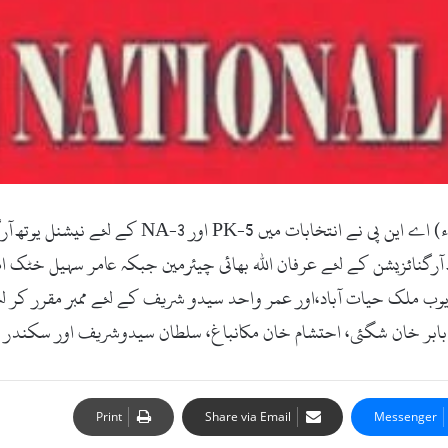
مینگورہ (زما سوات ڈاٹ کام ، تازہ ترین۔ 02 جون 2018ء
رگنائزیشن کے لئے عرفان اللہ بھائی چیئرمین جبکہ عامر سہیل خٹک ا
وب ملک حیات آباد،اور عمر واحد سیدو شریف کے لئے ممبر مقرر کر ل
بابر خان شگئی، احتشام خان مکانباغ، سلطان سیدوشریف اور سکندر ا
Print
Share via Email
Messenger