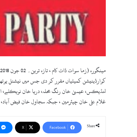
کوارڈینیشن کمیٹیاں مقرر کر دی جس میں نیشنل یوتھ آ
لنڈیکس، عیسیٰ خان رنگ محلہ، دریا خان نویکلے، ای
غلام علی خان چیئرمین ، جبکہ سجاول خان فیض آباد، 
Share
X
Facebook