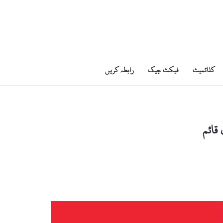
کلائمیٹ
فیکٹ چیک
رابطہ کریں