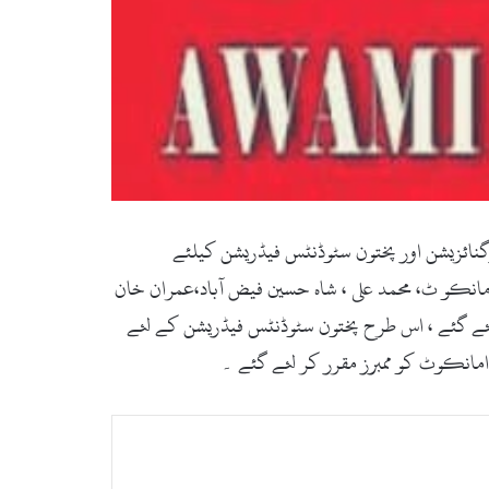
) اے این پی نے انتخابات میں PK-5 اور NA-3 کے لئے نیشنل یوتھ آرگنائزیشن اور پختون سٹوڈنٹس فیڈریشن کیلئے
مانکو ٹ، محمد علی ، شاہ حسین فیض آباد،عمران خان
ئے گئے ، اس طرح پختون سٹوڈنٹس فیڈریشن کے لئے
مانکوٹ کو ممبرز مقرر کر لئے گئے ۔