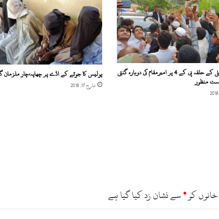
ن
چ
گ
ی
ا
ج
ب
صوبائی اسمبلی کے حلقہ پی کے 4 پر امیرمقام کی دوبارہ گنتی
پولیس کا جوئے کے اڈے پر چھاپہ،چار ملزمان گر
ک
است منظور
مارچ 17, 2018
ہ
ص
ب
ح
ن
و
ب
ج
ے
و
ز
خانوں کو
*
سے نشان زد کیا گیا ہے
ی
ر