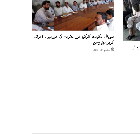
صوبائی حکومت کلرکوں اور ملازمین کی محرومیوں کا ازالہ
کریں،علی رحمن
فتار
ستمبر 20, 2017