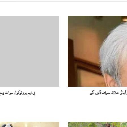
پ
ی
ا
ی
م
پ
ر
و
ٹ
و
ک
و
ل
پی ایم پروٹوکول سوات پہ
س
و
ا
ت
پ
ہ