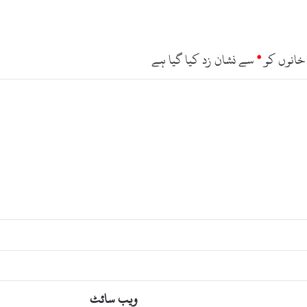
ی
ن
ے
ک
خانوں کو
*
سے نشان زد کیا گیا ہے
ا
ا
م
ک
ا
ن
ویب‌ سائٹ