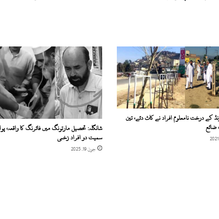
و
س
ا
ب
ق
ہ
ا
ی
م
پ
ی
ا
نڈ کے درخت نامعلوم افراد نے کاٹ دئے، تین
ی
 ضائع
شانگلہ: تحصیل مارتونگ میں فائرنگ کا واقعہ، پول
ز
سمیت دو افراد زخمی
ک
جون 19, 2025
و
ٹ
ک
ٹ
ن
ہ
د