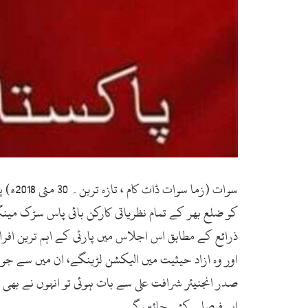
کو ضلع بھر کے تمام نظریاتی کارکن بائی پاس سڑک می
ذرائع کے مطابق اس اجلاس میں پارٹی کے اہم ترین اف
اور وہ ازاد حیثیت میں الیکشن لڑینگے، ان میں سے ج
صدر انجنیئر شرافت علی سے بات ہوئی تو انہوں نے بھی
اہم فیصلے کئے جائیں گے۔