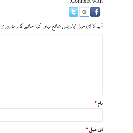
Connect with:
ک
ت
ح
ف
آپ کا ای میل ایڈریس شائع نہیں کیا جائے گا۔
ضروری 
ہ
ہ
ت
ے
ب
،
ڈ
ص
ی
ر
پ
ہ
ی
ا
*
و
س
و
نام
*
ا
ت
ای میل
*