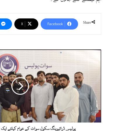
Share
X
Facebook
پ
و
ل
ی
س
ڈ
ر
ا
ئ
ی
و
ی
ن
پولیس ڈرائیوینگ سکول سوات کے عوام کیلئے ایک ت