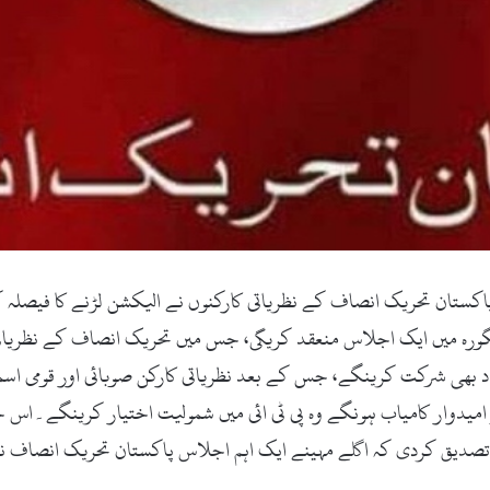
نگورہ میں ایک اجلاس منعقد کریگی، جس میں تحریک انصاف کے نظریات
راد بھی شرکت کرینگے، جس کے بعد نظریاتی کارکن صوبائی اور قومی اس
و امیدوار کامیاب ہونگے وہ پی ٹی ائی میں شمولیت اختیار کرینگے۔ا
 تصدیق کردی کہ اگلے مہینے ایک اہم اجلاس پاکستان تحریک انصاف نظر