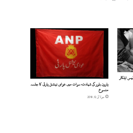
یس اہلکار
ہارون بلور کی شہادت، سوات میں عوامی نیشنل پارٹی کا جلسہ
منسوخ
جولائی 12, 2018