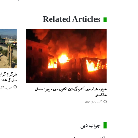
گ
س
ک
Related Articles
و
ل
س
و
ا
ت
ک
ے
ع
بلوگرام گراو
و
سال کی محنت
ا
جنوری 27, 2021
خوازہ خیلہ میں آتشزدگی، تین دکانوں میں موجود سامان
م
خاکستر
ک
اگست 27, 2021
ی
ل
ئ
ے
جواب دیں
ا
ی