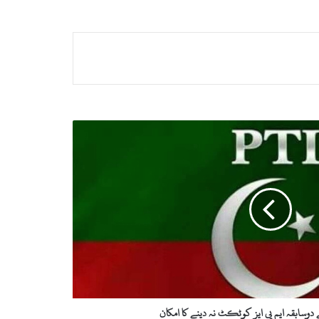
وسابقہ ایم پی ایز کوٹکٹ نہ دینے کا امکان