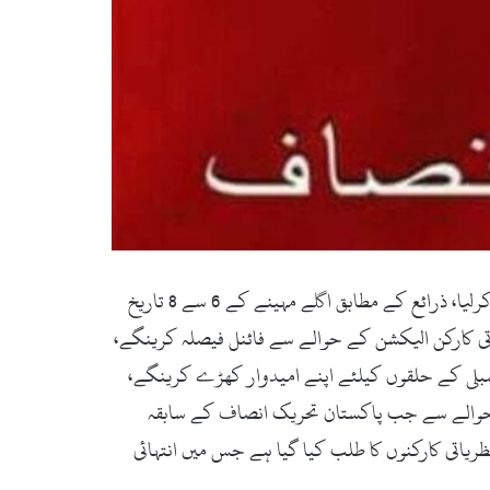
سوات (زما سوات ڈاٹ کام ، تازہ ترین۔ 30 مئی 2018ء) پاکستان تحریک انصاف کے نظریاتی کارکنوں نے الیکشن لڑنے کا فیصلہ کرلیا، ذرائع کے مطابق اگلے مہینے کے 6 سے 8 تاریخ
ی کارکن الیکشن کے حوالے سے فائنل فیصلہ کرینگے،
مبلی کے حلقوں کیلئے اپنے امیدوار کھڑے کرینگے،
س حوالے سے جب پاکستان تحریک انصاف کے سابقہ
یاتی کارکنوں کا طلب کیا گیا ہے جس میں انتہائی