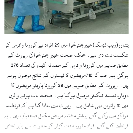
l
پشاور(ویب ڈیسک)خیبرپختونخوا میں 29 افراد نے کورونا وائرس کو
شکست دے دی ہے۔ محکمہ صحت خیبر پختونخوا کی رپورٹ کے
مطابق صوبے میں کورونا وائرس کے مصدقہ کیسز کی تعداد 276
ہوگئی ہے جب کہ 710مریضوں کا ٹیسٹوں کے نتائج موصول ہونے
ہیں۔ رپورٹ کے مطابق صوبے میں 29 کورونا پازیٹو مریضوں کا
دوبارہ ٹیسٹ نیگیٹو موصول ہوگیا ہے۔ صحت یاب ہونے والوں
میں 10 زائرین بھی شامل ہیں۔ رپورٹ میں بتایا گیا ہے کہ قرنطینہ
مراکز میں رکھے گئے بیشتر مشتبہ مریض مکمل صحتیاب ہیں۔ یہ
قرنطین کئے گئے افراد مقررہ مدت گزار کر خطرے سے باہر نکل