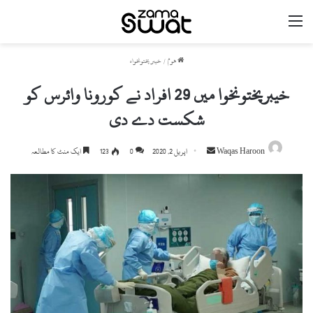
مینو
ھوم
/
خیبر پختونخواہ
خیبرپختونخوا میں 29 افراد نے کورونا وائرس کو
شکست دے دی
Waqas Haroon
S
اپریل 2, 2020
0
123
ایک منٹ کا مطالعہ
e
n
d
a
n
e
m
a
i