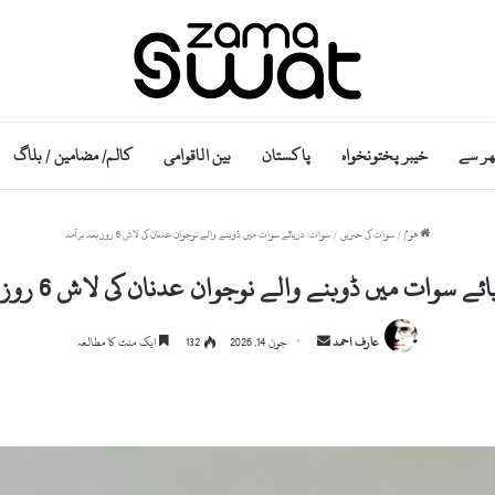
ھر سے
خیبر پختونخواہ
پاکستان
بین الاقوامی
کالم/ مضامین / بلاگ
ھوم
/
سوات کی خبریں
/
سوات: دریائے سوات میں ڈوبنے والے نوجوان عدنان کی لاش 6 روز بعد برآمد
 سوات میں ڈوبنے والے نوجوان عدنان کی لاش 6 روز بعد برآمد
Send
عارف احمد
جون 14, 2026
132
ایک منٹ کا مطالعہ
an
email