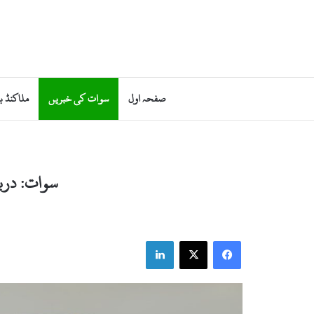
صفحہ اول
سوات کی خبریں
ملاکنڈ ب
سوات: دریائے
LinkedIn
Facebook
X