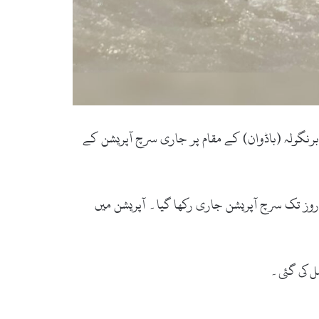
 مقام پر دریائے سوات میں ڈوبنے والے نوجوان عدنان کا جسدِ خاکی 6 روز بعد میاں برنگولہ (باڈوان) کے مقام پر جاری سرچ آپریشن کے
ھ روز تک سرچ آپریشن جاری رکھا گیا۔ آپریشن میں
ل کی گئی۔