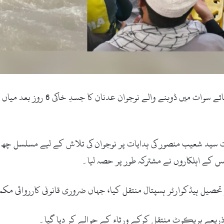
سوات () بریکوٹ کے علاقے گیمن پل کے
یسر سوات سید شعیب منصور کی ہدایات پر نوجوان کی تلاش کے لیے مسلسل چ
صیل ہیڈکوارٹر ہسپتال منتقل کیا، جہاں ضروری قانونی کارروائی مکم