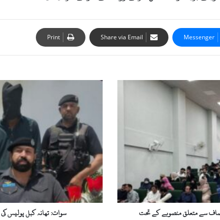
Print
Share via Email
Messenger
سوات:
تھانہ
کبل
پولیس
کی
کارروائی،
کار
لفٹر
گینگ
گرفتار،
6
مسروقہ
گاڑیاں
انصاف سے متعلق منصوبے کے تحت
سوات: تھانہ کبل پولیس کی کارروائی، ک
برآمد