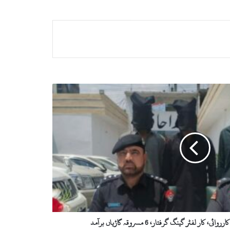
ار لفٹر گینگ گرفتار، 6 مسروقہ گاڑیاں برآمد