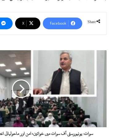
Share
X
Facebook
سوات:
یونیورسٹی
آف
سوات
میں
خواتین،
امن
اور
ماحولیاتی
انصاف
سے
متعلق
منصوبے
سوات: یونیورسٹی آف سوات میں خواتین، امن اور ماحولیاتی 
کے