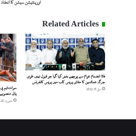
اورینٹیشن سیشن کا انعقاد
تحت
اورینٹیشن
سیشن
Related Articles
کا
انعقاد
فاٹا انضمام عوام سے پوچھے بغیر کیا گیا جو قبول نہیں ،قومی
جرگہ عمائدین کا مقامی پریس کلب میں پریس کانفرنس
سوات،ایم پی
مئی 15, 2022
پانی منصوبے 
جنوری 20, 2020