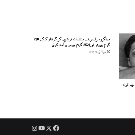
مینگورہ پولیس نے منشیات فروشوں کو گرفتار کرکے 238
گرام ہیروئن اور2521 گرام چرس برآمد کرلی
جولائی 18, 2017
ھ افراد
Instagram
YouTube
Facebook
X