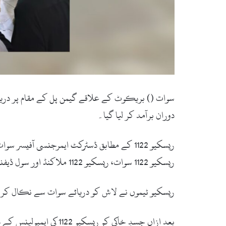
دوران برآمد کر لیا گیا۔
ریسکیو 1122 کے مطابق ڈسٹرکٹ ایمرجنسی آف
ریسکیو 1122 سوات، ریسکیو 1122 ملاکنڈ اور سول ڈیفنس کے اہلکاروں نے مشترکہ طور پر حصہ لیا۔
ریسکیو ٹیموں نے لاش کو دریائے سوات سے نکال کر تح
بعد ازاں جسدِ خاکی کو ریسکیو 1122 کی ایمبولینس کے ذریعے بریکوٹ منتقل کرکے ورثاء کے حوالے کر دیا گیا۔