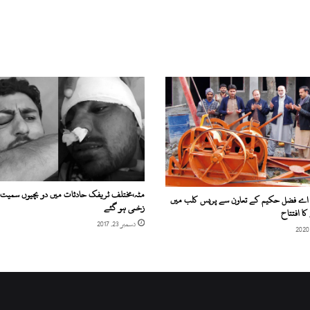
مٹہ،مختلف ٹریفک حادثات میں دو بچیوں سمیت چ
 اے فضل حکیم کے تعاون سے پریس کلب میں
زخمی ہو گئے
کا افتتاح
دسمبر 23, 2017