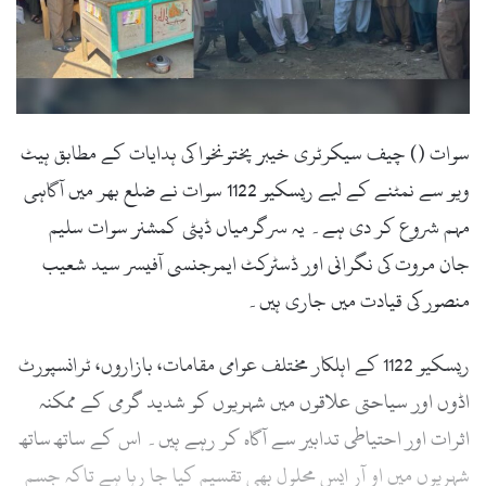
سوات () چیف سیکرٹری خیبر پختونخوا کی ہدایات کے مطابق ہیٹ
ویو سے نمٹنے کے لیے ریسکیو 1122 سوات نے ضلع بھر میں آگاہی
مہم شروع کر دی ہے۔ یہ سرگرمیاں ڈپٹی کمشنر سوات سلیم
جان مروت کی نگرانی اور ڈسٹرکٹ ایمرجنسی آفیسر سید شعیب
منصور کی قیادت میں جاری ہیں۔
ریسکیو 1122 کے اہلکار مختلف عوامی مقامات، بازاروں، ٹرانسپورٹ
اڈوں اور سیاحتی علاقوں میں شہریوں کو شدید گرمی کے ممکنہ
اثرات اور احتیاطی تدابیر سے آگاہ کر رہے ہیں۔ اس کے ساتھ ساتھ
شہریوں میں او آر ایس محلول بھی تقسیم کیا جا رہا ہے تاکہ جسم