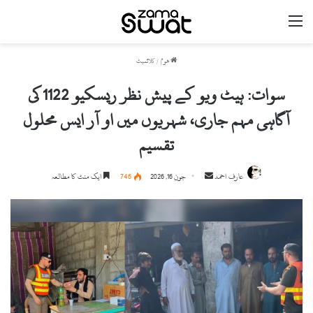
مینو
ھوم
/
کلائمیٹ
سوات: ہیٹ ویو کے پیش نظر ریسکیو 1122 کی
آگاہی مہم جاری، شہریوں میں او آر ایس محلول
تقسیم
Send
عارف احمد
جون 16, 2026
746
ایک منٹ کا مطالعہ
an
email