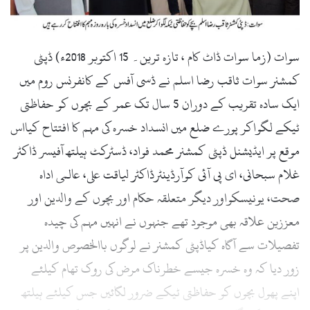
l
سوات (زما سوات ڈاٹ کام ، تازہ ترین۔ 15 اکتوبر 2018ء) ڈپٹی
کمشنر سوات ثاقب رضا اسلم نے ڈسی آفس کے کانفرنس روم میں
ایک سادہ تقریب کے دوران 5 سال تک عمر کے بچوں کو حفاظتی
ٹیکے لگواکر پورے ضلع میں انسداد خسرہ کی مہم کا افتتاح کیااس
موقع پر ایڈیشنل ڈپٹی کمشنر محمد فواد، ڈسٹرکٹ ہیلتھ آفیسر ڈاکٹر
غلام سبحانی، ای پی آئی کوآرڈینٹرڈاکٹر لیاقت علی، عالمی اداہ
صحت، یونیسکواور دیگر متعلقہ حکام اور بچوں کے والدین اور
معززین علاقہ بھی موجود تھے جنہوں نے انہیں مہم کی چیدہ
تفصیلات سے آگاہ کیاڈپٹی کمشنر نے لوگوں باالخصوص والدین پر
زور دیا کہ وہ خسرہ جیسے خطرناک مرض کی روک تھام کیلئے
اپنے پھول بچوں کو حفاظتی ٹیکے ضرور لگائیں جس کیلئے ہیلتھ