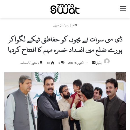
مینو
ھوم
/
سوات کی خبریں
ڈی سی سوات نے بچوں کو حفاظتی ٹیکے لگواکر
پورے ضلع میں انسداد خسرہ مہم کا افتتاح کردیا
ایڈیٹر
S
اکتوبر 16, 2018
0
112
2 منٹوں کا مطالعہ
e
n
d
a
n
e
m
a
i